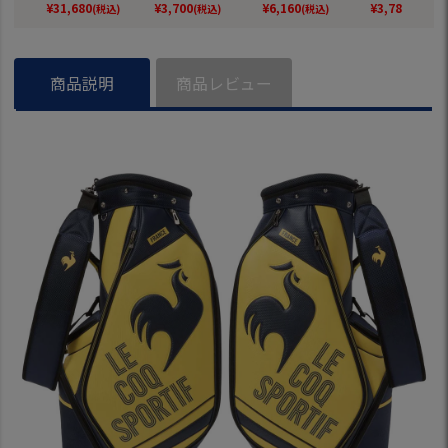
G6SCB02M ゴルフ l
氷のう ゴルフ le co
フ le coq sportif go
coq sportif go
¥
31,680
¥
3,700
¥
6,160
¥
3,784
(税込)
(税込)
(税込)
(税込)
e coq sportif golf 2
q sportif golf 2026
lf 2026年モデル 日
25秋冬モデル
025年モデル 日本
年モデル 日本正規
本正規品
正規品
正規品
品
商品説明
商品レビュー