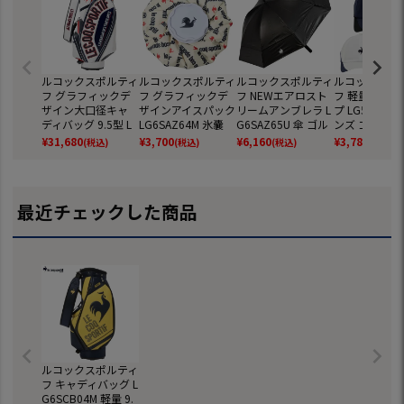
ルコックスポルティ
ルコックスポルティ
ルコックスポルティ
ルコックスポ
フ グラフィックデ
フ グラフィックデ
フ NEWエアロスト
フ 軽量ロゴキ
ザイン大口径キャ
ザインアイスパック
リームアンブレラ L
プ LG5FCP00
ディバッグ 9.5型 L
LG6SAZ64M 氷嚢
G6SAZ65U 傘 ゴル
ンズ ゴルフ 帽子
G6SCB02M ゴルフ l
氷のう ゴルフ le co
フ le coq sportif go
coq sportif go
¥
31,680
¥
3,700
¥
6,160
¥
3,784
(税込)
(税込)
(税込)
(税込)
e coq sportif golf 2
q sportif golf 2026
lf 2026年モデル 日
25秋冬モデル
025年モデル 日本
年モデル 日本正規
本正規品
正規品
正規品
品
最近チェックした商品
ルコックスポルティ
フ キャディバッグ L
G6SCB04M 軽量 9.