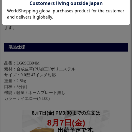
※パソコンやスマホによっては実際の色と多少異なる場合があり
ます。
製品仕様
品番：LG6SCB04M
素材：合成皮革(PU加工)/ポリエステル
サイズ：9.0型 47インチ対応
重量：2.8kg
口枠：5分割
機能：軽量 / ネームプレート無し
カラー：イエロー(YL00)