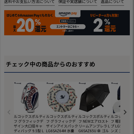
送料やお支払い方法について
保証や実店舗について
返品について
チェック中の商品からのおすすめ
ルコックスポルティ
ルコックスポルティ
ルコックスポルティ
ルコックスポ
フ グラフィックデ
フ グラフィックデ
フ NEWエアロスト
フ 軽量ロゴキ
ザイン大口径キャ
ザインアイスパック
リームアンブレラ L
プ LG5FCP00
ディバッグ 9.5型 L
LG6SAZ64M 氷嚢
G6SAZ65U 傘 ゴル
ンズ ゴルフ 帽子