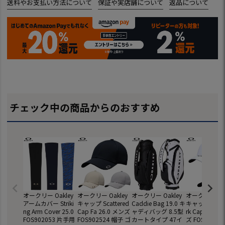
送料やお支払い方法について
保証や実店舗について
返品について
チェック中の商品からのおすすめ
オークリー Oakley
オークリー Oakley
オークリー Oakley
オークリー Oak
アームカバー Striki
キャップ Scattered
Caddie Bag 19.0 キ
キャップ Subtl
ng Arm Cover 25.0
Cap Fa 26.0 メンズ
ャディバッグ 8.5型
rk Cap Fa 26
FOS902053 片手用
FOS902524 帽子 ゴ
カートタイプ 47イ
ズ FOS90252