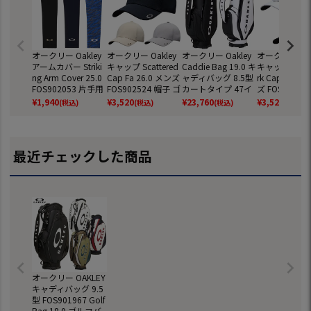
オークリー Oakley
オークリー Oakley
オークリー Oakley
オークリー Oak
アームカバー Striki
キャップ Scattered
Caddie Bag 19.0 キ
キャップ Subtl
ng Arm Cover 25.0
Cap Fa 26.0 メンズ
ャディバッグ 8.5型
rk Cap Fa 26
FOS902053 片手用
FOS902524 帽子 ゴ
カートタイプ 47イ
ズ FOS90252
メンズ ゴルフ 2026
ルフ 2026年モデル
ンチ対応 FOS9023
ゴルフ 2026
¥
1,940
¥
3,520
¥
23,760
¥
3,520
(税込)
(税込)
(税込)
(税込)
春夏モデル 日本正
日本正規品
67 ゴルフ 2026年
ル 日本正規品
規品
モデル 日本正規品
最近チェックした商品
オークリー OAKLEY
キャディバッグ 9.5
型 FOS901967 Golf
Bag 18.0 ゴルフバ