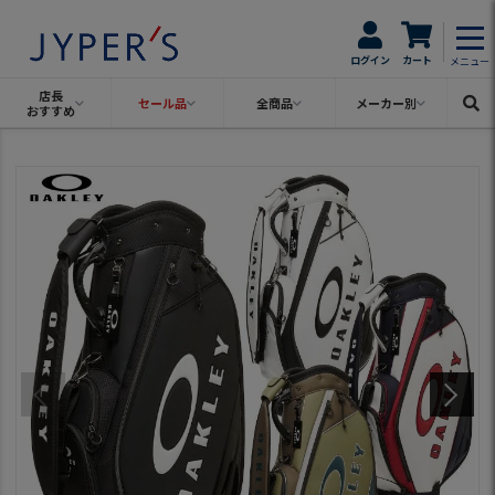
ログイン
カート
メニュー
店長
セール品
全商品
メーカー別
おすすめ