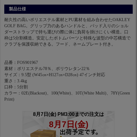
製品仕様
耐久性の高いポリエステル素材とPU素材を組み合わせたOAKLEY
GOLF BAG。グリップ力のあるハンドルと、パッド入りのショル
ダーストラップで持ち運びの際に体に負荷を掛けにくい構造。口
枠は5分割構造。安定したボトムパーツと特殊な波型の中芯構造で
クラブを保護収納できる。フード、ネームプレート付き。
品番：FOS901967
素材：ポリエステル78％、ポリウレタン22％
サイズ：9.5型 (W45㎝×H127㎝×D28㎝) 47インチ対応
重さ：3.4kg
口枠：5分割
カラー：02E(Blackout)、100(White)、10T(White Multi)、78Y(Green
Print)