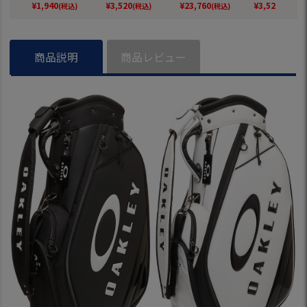
メンズ ゴルフ 2026
ルフ 2026年モデル
ンチ対応 FOS9023
ゴルフ 2026
¥
1,940
¥
3,520
¥
23,760
¥
3,520
(税込)
(税込)
(税込)
(税込)
春夏モデル 日本正
日本正規品
67 ゴルフ 2026年
ル 日本正規品
規品
モデル 日本正規品
商品説明
商品レビュー