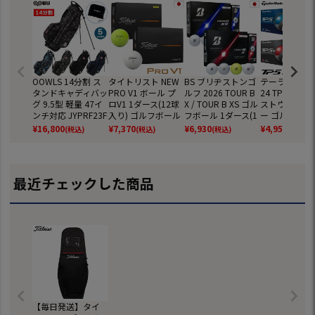
OOWLS 14分割 ス
タイトリスト NEW
BS ブリヂストンゴ
テーラーメイド
タンドキャディバッ
PRO V1 ボール プ
ルフ 2026 TOUR B
24 TP5 TP5x
グ 9.5型 軽量 47イ
ロV1 1ダース(12球
X / TOUR B XS ゴル
ストウレタン
ンチ対応 JYPRF23F
入り) ゴルフボール
フボール 1ダース(1
ー ゴルフボール
SB 【JYPER'Sオリ
2025年モデル TITL
2球入) ツアーB ゴ
ダース 全12球
¥
16,800
¥
7,370
¥
6,930
¥
4,959
(税込)
(税込)
(税込)
(税込)
ジナル商品】
EIST 日本正規品
ルフ 2026年モデル
正規品
BRIDGESTONE GO
LF 日本正規品
最近チェックした商品
【毎日発送】タイ