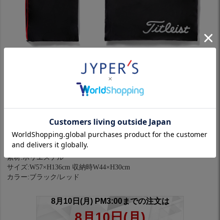
※パソコンやスマホによっては実際の色と多少異なる場合があり
ます。
製品仕様
パッカブル仕様のトラベルカバー。
品番:TA21PLWTK
素材:ポリエステル
サイズ:W57×H136cm 収納時W44×H30cm
カラー:ブラック/レッド