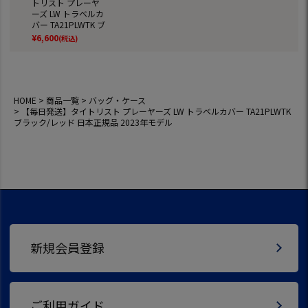
トリスト プレーヤ
ーズ LW トラベルカ
バー TA21PLWTK ブ
ラック/レッド 日本
¥
6,600
(税込)
正規品 2023年モデ
ル
HOME
商品一覧
バッグ・ケース
【毎日発送】タイトリスト プレーヤーズ LW トラベルカバー TA21PLWTK
ブラック/レッド 日本正規品 2023年モデル
新規会員登録
ご利用ガイド