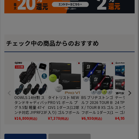
チェック中の商品からのおすすめ
OOWLS 14分割 ス
タイトリスト NEW
BS ブリヂストンゴ
テーラーメイド
タンドキャディバッ
PRO V1 ボール プ
ルフ 2026 TOUR B
24 TP5 TP5x
グ 9.5型 軽量 47イ
ロV1 1ダース(12球
X / TOUR B XS ゴル
ストウレタン
ンチ対応 JYPRF23F
入り) ゴルフボール
フボール 1ダース(1
ー ゴルフボール
SB 【JYPER'Sオリ
2025年モデル TITL
2球入) ツアーB ゴ
ダース 全12球
¥
16,800
¥
7,370
¥
6,930
¥
4,959
(税込)
(税込)
(税込)
(税込)
ジナル商品】
EIST 日本正規品
ルフ 2026年モデル
正規品
BRIDGESTONE GO
LF 日本正規品