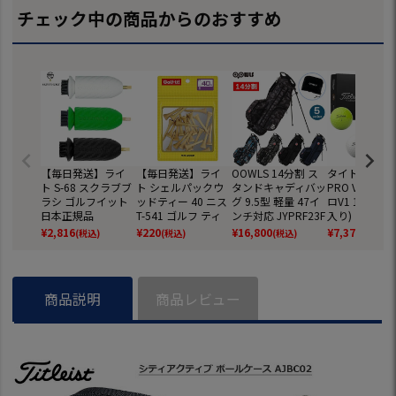
チェック中の商品からのおすすめ
【毎日発送】ライ
【毎日発送】ライ
OOWLS 14分割 ス
タイトリスト 
ト S-68 スクラブブ
ト シェルパックウ
タンドキャディバッ
PRO V1 ボー
ラシ ゴルフイット
ッドティー 40 ニス
グ 9.5型 軽量 47イ
ロV1 1ダース(
日本正規品
T-541 ゴルフ ティ
ンチ対応 JYPRF23F
入り) ゴルフ
ー ゴルフイット 日
SB 【JYPER'Sオリ
2025年モデル 
¥
2,816
¥
220
¥
16,800
¥
7,370
(税込)
(税込)
(税込)
(税込)
本正規品
ジナル商品】
EIST 日本正規
商品説明
商品レビュー