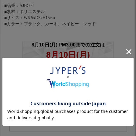
■品番：AJBC02
■素材：ポリエステル
■サイズ：W6.5xD5xH15cm
■カラー：ブラック、カーキ、ネイビー、レッド
※スリーブ付きシャフトは対象外