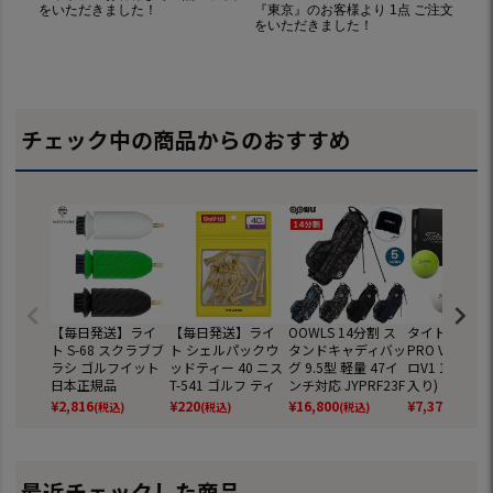
チェック中の商品からのおすすめ
【毎日発送】ライ
【毎日発送】ライ
OOWLS 14分割 ス
タイトリスト 
ト S-68 スクラブブ
ト シェルパックウ
タンドキャディバッ
PRO V1 ボー
ラシ ゴルフイット
ッドティー 40 ニス
グ 9.5型 軽量 47イ
ロV1 1ダース(
日本正規品
T-541 ゴルフ ティ
ンチ対応 JYPRF23F
入り) ゴルフ
ー ゴルフイット 日
SB 【JYPER'Sオリ
2025年モデル 
¥
2,816
¥
220
¥
16,800
¥
7,370
(税込)
(税込)
(税込)
(税込)
本正規品
ジナル商品】
EIST 日本正規
最近チェックした商品