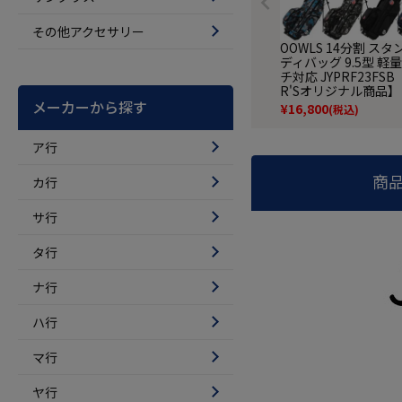
その他アクセサリー
OOWLS 14分割 ス
ディバッグ 9.5型 軽量
チ対応 JYPRF23FSB 
R'Sオリジナル商品】
メーカーから探す
¥
16,800
(税込)
ア行
商
カ行
サ行
タ行
ナ行
ハ行
マ行
ヤ行