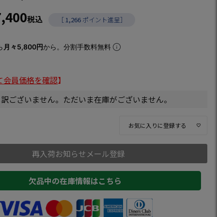
7,400
税込
［
1,266
ポイント進呈］
ら
月々5,800円
から。分割手数料無料
て会員価格を確認
】
し訳ございません。ただいま在庫がございません。
お気に入りに登録する
再入荷お知らせメール登録
欠品中の在庫情報はこちら