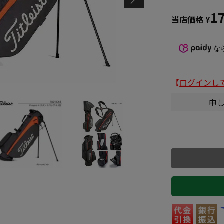
1
当店価格
¥
な
【
ログインし
申