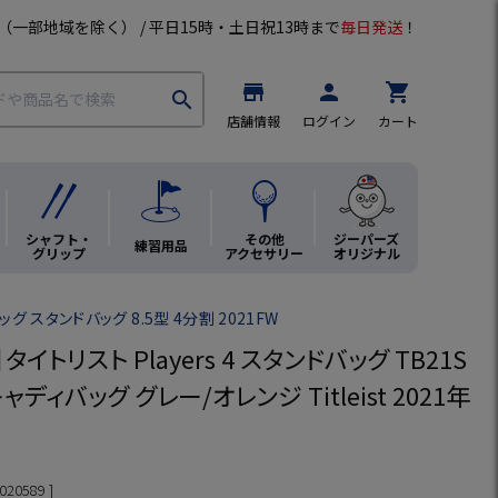
（一部地域を除く） / 平日15時・土日祝13時まで
毎日発送
！
store
person
shopping_cart
search
店舗情報
ログイン
カート
シャフト・
その他
ジーパーズ
練習用品
グリップ
アクセサリー
オリジナル
グ スタンドバッグ 8.5型 4分割 2021FW
イトリスト Players 4 スタンドバッグ TB21S
 キャディバッグ グレー/オレンジ Titleist 2021年
020589