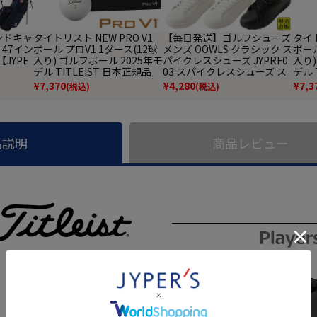
タンドキャ
タイトリスト NEW PRO V1
【毎日発送】ゴルフシューズ
タイト
 47イン
ボール プロV1 1ダース(12球
メンズ OOWLS クラシック ス
ボール
【JYPE
入り) ゴルフボール 2025年モ
パイクレスシューズ JYPRF0
入り)
デル TITLEIST 日本正規品
03 スパイクレスシューズ ス
デル 
パイクレス シューズ ジーパ
¥
7,370
¥
4,280
¥
7,3
(税込)
(税込)
ーズ スニーカータイプ golf
防水 靴 グッズ おしゃれ スパ
イクレスゴルフシューズ 普
段履き ゴルフの靴
品説明
商品レビュー