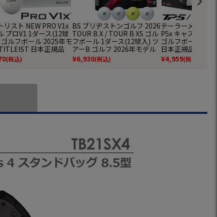
リスト NEW PRO V1x
BS ブリヂストンゴルフ 2026
テーラーメイド 202
 プロV1 1ダース(12球
TOUR B X / TOUR B XS ゴル
P5x キャストウ
 ゴルフボール 2025年モ
フボール 1ダース(12球入) ツ
ゴルフボール 1ダー
TITLEIST 日本正規品
アーB ゴルフ 2026年モデル
日本正規品
BRIDGESTONE GOLF 日本
70
¥
6,930
¥
4,959
(税込)
(税込)
(税込)
正規品