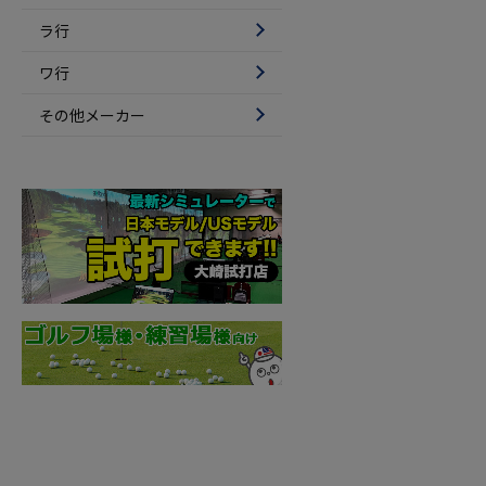
ラ行
ワ行
その他メーカー