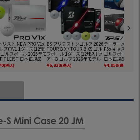
リスト NEW PRO V1x
BS ブリヂストンゴルフ 2026
テーラーメイド 202
 プロV1 1ダース(12球
TOUR B X / TOUR B XS ゴル
P5x キャストウ
 ゴルフボール 2025年モ
フボール 1ダース(12球入) ツ
ゴルフボール 1ダー
TITLEIST 日本正規品
アーB ゴルフ 2026年モデル
日本正規品
BRIDGESTONE GOLF 日本
70
¥
6,930
¥
4,959
(税込)
(税込)
(税込)
正規品