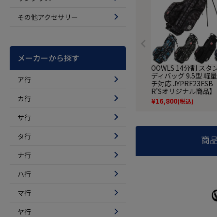
その他アクセサリー
メーカーから探す
OOWLS 14分割 ス
ディバッグ 9.5型 軽量
ア行
チ対応 JYPRF23FSB 
R'Sオリジナル商品】
カ行
¥
16,800
(税込)
サ行
タ行
商
ナ行
ハ行
マ行
ヤ行