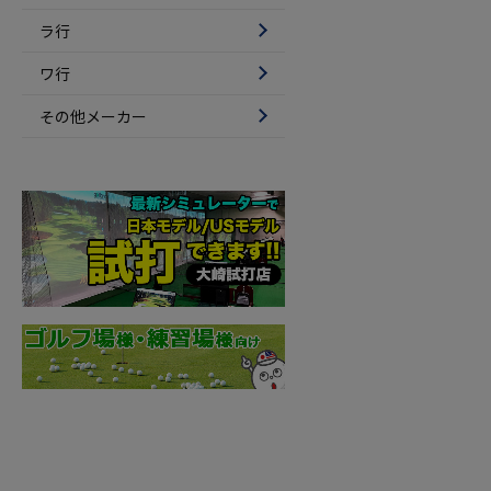
ラ行
ワ行
その他メーカー