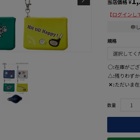
1
当店価格
¥
【
ログインし
申
規格
○
在庫がござ
△
残りわずか
✕
ただいま在