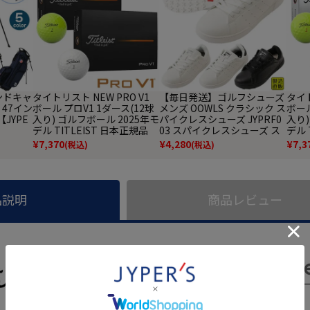
タンドキャ
タイトリスト NEW PRO V1
【毎日発送】ゴルフシューズ
タイト
 47イン
ボール プロV1 1ダース(12球
メンズ OOWLS クラシック ス
ボール
【JYPE
入り) ゴルフボール 2025年モ
パイクレスシューズ JYPRF0
入り)
デル TITLEIST 日本正規品
03 スパイクレスシューズ ス
デル 
パイクレス シューズ ジーパ
¥
7,370
¥
4,280
¥
7,3
(税込)
(税込)
ーズ スニーカータイプ golf
防水 靴 グッズ おしゃれ スパ
イクレスゴルフシューズ 普
段履き ゴルフの靴
品説明
商品レビュー