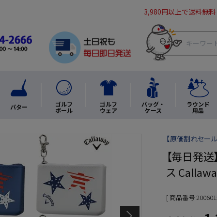
3,980円以上で送料無料
ゴルフ
ゴルフ
バッグ・
ラウンド
パター
ボール
ウェア
ケース
用品
【原価割れセール】
【毎日発送】キ
ス Calla
商品番号
200601