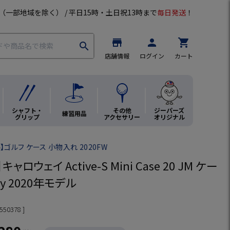
（一部地域を除く） / 平日15時・土日祝13時まで
毎日発送
！
store
person
shopping_cart
search
店舗情報
ログイン
カート
シャフト・
その他
ジーパーズ
練習用品
グリップ
アクセサリー
オリジナル
ゴルフ ケース 小物入れ 2020FW
ャロウェイ Active-S Mini Case 20 JM ケー
way 2020年モデル
550378