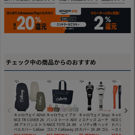
チェック中の商品からのおすすめ
キャロウェイ ADVA
キャロウェイ アド
キャロウェイ Snaz
キャロウェイ A
NCE TR COVER 26
バンス トート ADV
z スナッズ ユーテ
NCE CLUB CA
JM アドバンス トラ
ANCE TOTE 26 JM
ィリティ用 ヘッド
ドバンス クラ
ベルカバー Callaw
ゴルフ Callaway 20
カバー 26 JM ゴル
ース Callaway
ay 2026年モデル 日
26年モデル 日本正
フ Callaway 2026
6年モデル 日
¥
12,320
¥
11,880
¥
5,460
¥
10,560