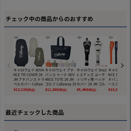
チェック中の商品からのおすすめ
キャロウェイ ADVA
キャロウェイ アド
キャロウェイ Snaz
キャロウェイ A
NCE TR COVER 26
バンス トート ADV
z スナッズ ユーテ
NCE CLUB CA
JM アドバンス トラ
ANCE TOTE 26 JM
ィリティ用 ヘッド
ドバンス クラ
ベルカバー Callaw
ゴルフ Callaway 20
カバー 26 JM ゴル
ース Callaway
ay 2026年モデル 日
26年モデル 日本正
フ Callaway 2026
6年モデル 日
¥
12,320
¥
11,880
¥
5,460
¥
10,560
(税込)
(税込)
(税込)
(税込)
本正規品
規品
年モデル 日本正規
品
品
最近チェックした商品