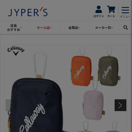
ログイン
カート
メニュー
店長
セール品
全商品
メーカー別
おすすめ