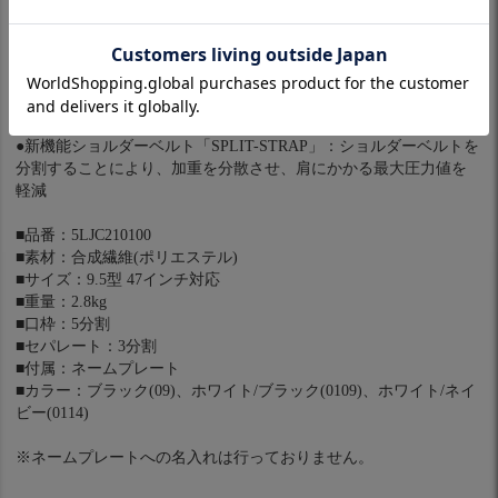
PUコーティング生地を使用することで、高級感を演出
●フルオープンポケット：ポケットの口が大きく開く為、ボール1
ダース箱でも、出し入れがスムーズ
●セパレーター：本体内部をセパレートすることにより、クラブの
からみを防いでくれます
●新機能ショルダーベルト「SPLIT-STRAP」：ショルダーベルトを
分割することにより、加重を分散させ、肩にかかる最大圧力値を
軽減
■品番：5LJC210100
■素材：合成繊維(ポリエステル)
■サイズ：9.5型 47インチ対応
■重量：2.8kg
■口枠：5分割
■セパレート：3分割
■付属：ネームプレート
■カラー：ブラック(09)、ホワイト/ブラック(0109)、ホワイト/ネイ
ビー(0114)
※ネームプレートへの名入れは行っておりません。