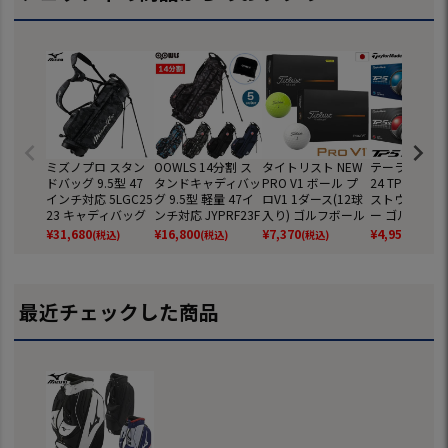
ミズノプロ スタン
OOWLS 14分割 ス
タイトリスト NEW
テーラーメイド
ドバッグ 9.5型 47
タンドキャディバッ
PRO V1 ボール プ
24 TP5 TP5x
インチ対応 5LGC25
グ 9.5型 軽量 47イ
ロV1 1ダース(12球
ストウレタン
23 キャディバッグ
ンチ対応 JYPRF23F
入り) ゴルフボール
ー ゴルフボール
2025年モデル ゴル
SB 【JYPER'Sオリ
2025年モデル TITL
ダース 全12球
¥
31,680
¥
16,800
¥
7,370
¥
4,959
(税込)
(税込)
(税込)
(税込)
フ mizuno 日本正
ジナル商品】
EIST 日本正規品
正規品
規品
最近チェックした商品