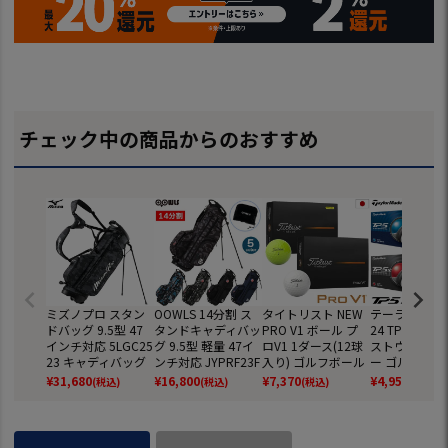
チェック中の商品からのおすすめ
ミズノプロ スタン
OOWLS 14分割 ス
タイトリスト NEW
テーラーメイド
ドバッグ 9.5型 47
タンドキャディバッ
PRO V1 ボール プ
24 TP5 TP5x
インチ対応 5LGC25
グ 9.5型 軽量 47イ
ロV1 1ダース(12球
ストウレタン
23 キャディバッグ
ンチ対応 JYPRF23F
入り) ゴルフボール
ー ゴルフボール
2025年モデル ゴル
SB 【JYPER'Sオリ
2025年モデル TITL
ダース 全12球
¥
31,680
¥
16,800
¥
7,370
¥
4,959
(税込)
(税込)
(税込)
(税込)
フ mizuno 日本正
ジナル商品】
EIST 日本正規品
正規品
規品