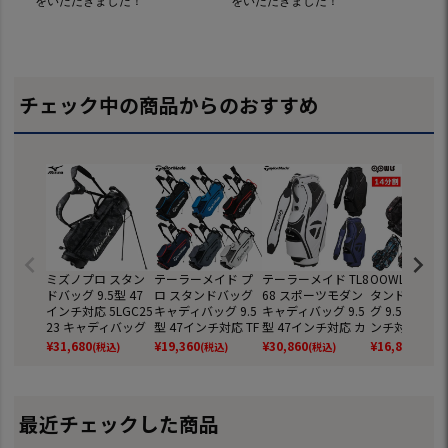
チェック中の商品からのおすすめ
ミズノプロ スタン
テーラーメイド プ
テーラーメイド TL8
OOWLS 14分
ドバッグ 9.5型 47
ロ スタンドバッグ
68 スポーツモダン
タンドキャデ
インチ対応 5LGC25
キャディバッグ 9.5
キャディバッグ 9.5
グ 9.5型 軽量 
23 キャディバッグ
型 47インチ対応 TF
型 47インチ対応 カ
ンチ対応 JYPR
2025年モデル ゴル
531 2024年モデル
ートタイプ TaylorM
SB 【JYPER'
¥
31,680
¥
19,360
¥
30,860
¥
16,800
(税込)
(税込)
(税込)
(税込)
フ mizuno 日本正
TaylorMade 日本正
ade 2026年モデル
ジナル商品】
規品
規品
日本正規品
最近チェックした商品