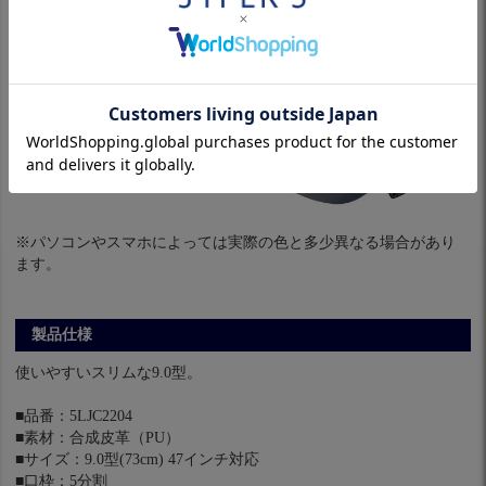
※パソコンやスマホによっては実際の色と多少異なる場合があり
ます。
製品仕様
使いやすいスリムな9.0型。
■品番：5LJC2204
■素材：合成皮革（PU）
■サイズ：9.0型(73cm) 47インチ対応
■口枠：5分割