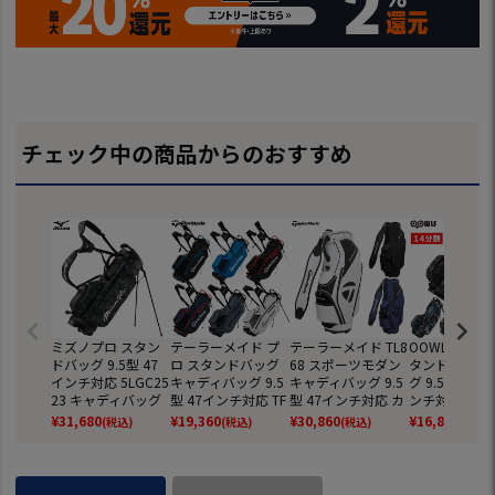
チェック中の商品からのおすすめ
ミズノプロ スタン
テーラーメイド プ
テーラーメイド TL8
OOWLS 14分
ドバッグ 9.5型 47
ロ スタンドバッグ
68 スポーツモダン
タンドキャデ
インチ対応 5LGC25
キャディバッグ 9.5
キャディバッグ 9.5
グ 9.5型 軽量 
23 キャディバッグ
型 47インチ対応 TF
型 47インチ対応 カ
ンチ対応 JYPR
2025年モデル ゴル
531 2024年モデル
ートタイプ TaylorM
SB 【JYPER'
¥
31,680
¥
19,360
¥
30,860
¥
16,800
(税込)
(税込)
(税込)
(税込)
フ mizuno 日本正
TaylorMade 日本正
ade 2026年モデル
ジナル商品】
規品
規品
日本正規品