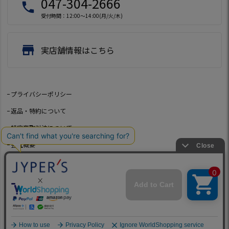
047-304-2666
local_phone
受付時間：12:00～14:00(月/火/木)
store
実店舗情報はこちら
プライバシーポリシー
返品・特約について
特定商取引法について
会社概要
よくあるご質問
お問い合わせ
©2021 Jeep