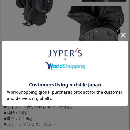
※パソコンやスマホによっては実際の色と多少異なる場合があり
ます。
製品仕様
■品番：5LJC193000
■素材：合成繊維(ナイロン)
■サイズ：9.0型(73cm)／47インチ対応
■口枠：4分割
■重さ：約1.9kg
■カラー：ブラック、ブルー