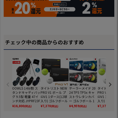
チェック中の商品からのおすすめ
OOWLS 14分割 ス
タイトリスト NEW
テーラーメイド 20
タイトリスト 
タンドキャディバッ
PRO V1 ボール プ
24 TP5 TP5x キャ
PRO V1x ボ
グ 9.5型 軽量 47イ
ロV1 1ダース(12球
ストウレタンカバ
ロV1 1ダース(
ンチ対応 JYPRF23F
入り) ゴルフボール
ー ゴルフボール 1
入り) ゴルフ
SB 【JYPER'Sオリ
2025年モデル TITL
ダース 全12球 日本
2025年モデル 
¥
16,800
¥
7,370
¥
4,959
¥
7,370
(税込)
(税込)
(税込)
(税込)
ジナル商品】
EIST 日本正規品
正規品
EIST 日本正規