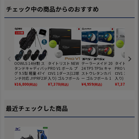
チェック中の商品からのおすすめ
OOWLS 14分割 ス
タイトリスト NEW
テーラーメイド 20
タイトリスト 
タンドキャディバッ
PRO V1 ボール プ
24 TP5 TP5x キャ
PRO V1x ボ
グ 9.5型 軽量 47イ
ロV1 1ダース(12球
ストウレタンカバ
ロV1 1ダース(
ンチ対応 JYPRF23F
入り) ゴルフボール
ー ゴルフボール 1
入り) ゴルフ
SB 【JYPER'Sオリ
2025年モデル TITL
ダース 全12球 日本
2025年モデル 
¥
16,800
¥
7,370
¥
4,959
¥
7,370
(税込)
(税込)
(税込)
(税込)
ジナル商品】
EIST 日本正規品
正規品
EIST 日本正規
最近チェックした商品