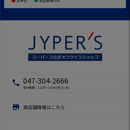
定休日
発送業務のみ
047-304-2666
local_phone
受付時間：12:00～14:00(月/火/木)
store
実店舗情報はこちら