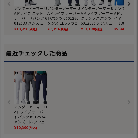
アンダーアーマー U
アンダーアーマー U
アンダーアーマー U
アンダーアーマ
Aドライブ ニット
Aドライブ テーパー
Aドライブ アーマー
Aドライブ ミ
テーパードパンツ 6
ドパンツ 6001260
クラシック パンツ
イヤー プルオ
012533 メンズ ゴ
メンズ ゴルフウェ
6012535 メンズ ゴ
ー 1387124
ルフウェア ゴルフ
ア ゴルフ UNDER A
ルフウェア ゴルフ
ゴルフウェア 
¥
10,390
¥
7,194
¥
11,180
¥
5,940
(税込)
(税込)
(税込)
(税込)
UNDER ARMOUR 2
RMOUR 2025秋冬
UNDER ARMOUR 2
フ UNDER AR
025年モデル 日本
モデル 日本正規品
025年モデル 日本
2025秋冬モデ
正規品
正規品
本正規品
最近チェックした商品
アンダーアーマー U
Aドライブ テーパー
ドパンツ 6012534
メンズ ゴルフウェ
ア ゴルフ UNDER A
¥
10,390
(税込)
RMOUR 2025年モ
デル 日本正規品