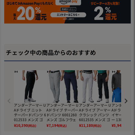
チェック中の商品からのおすすめ
アンダーアーマー U
アンダーアーマー U
アンダーアーマー U
アンダーアーマ
Aドライブ ニット
Aドライブ テーパー
Aドライブ アーマー
Aドライブ ミ
テーパードパンツ 6
ドパンツ 6001260
クラシック パンツ
イヤー プルオ
012533 メンズ ゴ
メンズ ゴルフウェ
6012535 メンズ ゴ
ー 1387124
ルフウェア ゴルフ
ア ゴルフ UNDER A
ルフウェア ゴルフ
ゴルフウェア 
¥
10,390
¥
7,194
¥
11,180
¥
5,940
(税込)
(税込)
(税込)
(税込)
UNDER ARMOUR 2
RMOUR 2025秋冬
UNDER ARMOUR 2
フ UNDER AR
025年モデル 日本
モデル 日本正規品
025年モデル 日本
2025秋冬モデ