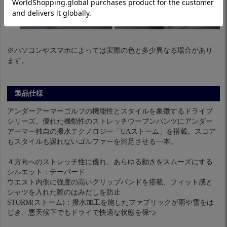
※パソコンやスマホによっては実際の色と多少異なる場合があり
ます。
製品仕様
アンダーアーマーゴルフの機能性とスタイルを象徴するドライブ
シリーズ。優れた機動性のストレッチウーブンパンツにアンダー
アーマー独自の撥水テクノロジー「UAストーム」を搭載。スコア
もスタイルも譲れないゴルファーを満足させる一本。
４方向へのストレッチ性に優れ、あらゆる動きをスムーズにする
シルエット：テーパード
ウエスト内側に強度の高いグリップバンドを搭載、フィット感と
シャツを入れた際のはみだしを防止
STORM(ストーム)：撥水加工を施したファブリックが雨や雪をは
じき、悪天候下でもドライで快適な状態を保つ