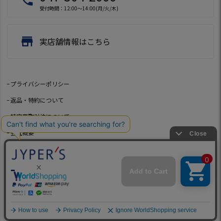
受付時間：12:00～14:00(月/火/木)
store
実店舗情報はこちら
プライバシーポリシー
返品・特約について
特定商取引法について
会社概要
よくあるご質問
お問い合わせ
©2021 Jeep