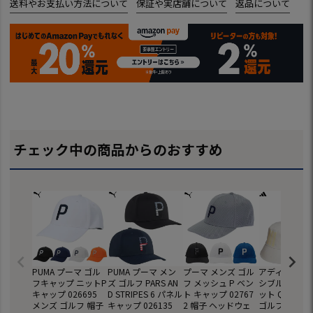
送料やお支払い方法について
保証や実店舗について
返品について
チェック中の商品からのおすすめ
PUMA プーマ ゴル
PUMA プーマ メン
プーマ メンズ ゴル
アディダス リ
フキャップ ニットP
ズ ゴルフ PARS AN
フ メッシュ P ベン
シブル バケッ
キャップ 026695
D STRIPES 6 パネル
ト キャップ 02767
ット QB372 
メンズ ゴルフ 帽子
キャップ 026135
2 帽子 ヘッドウェ
ゴルフキャップ