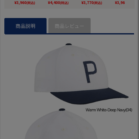
2025春夏モデル 日
ゴルフキャップ 帽
ア 2026春夏モデル
子 2026春夏
¥
3,960
¥
4,400
¥
3,770
¥
3,960
(税込)
(税込)
(税込)
(税込)
本正規品
子 2025春夏モデル
PUMA 日本正規品
adidas 日本
日本正規品
商品説明
商品レビュー