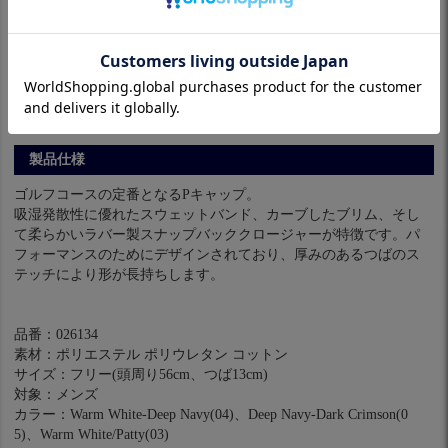
※パソコンやスマホによっては実際の色と多少異なる場合があり
ます。
製品仕様
ゴルフコースの定番となるPキャップ。
吸湿発散性に優れたスウェットバンド、カーブしたブリム、そし
て柔らかいラバー製スナップバッククロージャーが特徴です。パ
フォーマンスのためにデザインされており、厚みのあるつばのス
テッチにより形が長持ちします。
品番：026134
素材：ポリエステル ポリウレタン コットン
サイズ：フリー(頭周り56cm、つば13cm)
対象：メンズ
カラー：Warm White-Deep Navy(04)、Deep Navy-Dark Crimson(0
5)、Warm White/Patty(03)