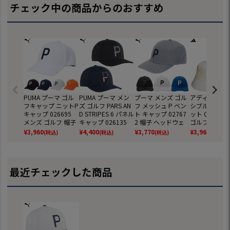
チェック中の商品からのおすすめ
PUMA プーマ ゴル
PUMA プーマ メン
プーマ メンズ ゴル
アディダス リ
フキャップ ニットP
ズ ゴルフ PARS AN
フ メッシュ P ベン
シブル バケッ
キャップ 026695
D STRIPES 6 パネル
ト キャップ 02767
ット QB372 
メンズ ゴルフ 帽子
キャップ 026135
2 帽子 ヘッドウェ
ゴルフキャップ
2025春夏モデル 日
ゴルフキャップ 帽
ア 2026春夏モデル
子 2026春夏
¥
3,960
¥
4,400
¥
3,770
¥
3,960
(税込)
(税込)
(税込)
(税込)
本正規品
子 2025春夏モデル
PUMA 日本正規品
adidas 日本
日本正規品
最近チェックした商品