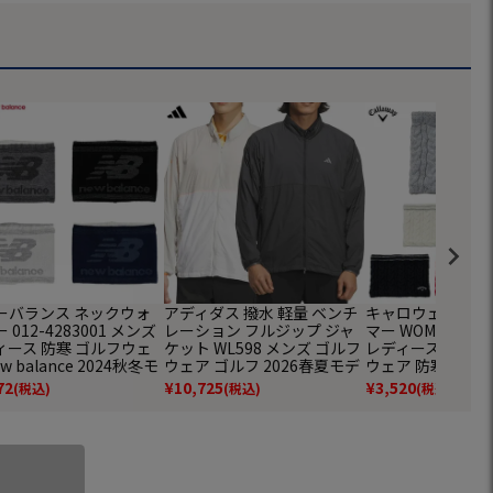
ーバランス ネックウォ
アディダス 撥水 軽量 ベンチ
キャロウェイ ネ
 012-4283001 メンズ
レーション フルジップ ジャ
マー WOMENS C25
ィース 防寒 ゴルフウェ
ケット WL598 メンズ ゴルフ
レディース Calla
w balance 2024秋冬モ
ウェア ゴルフ 2026春夏モデ
ウェア 防寒 あった
 日本正規品
ル adidas 日本正規品
25秋冬モデル 日
72
¥
10,725
¥
3,520
(税込)
(税込)
(税込)