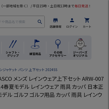
（一部地域を除く） / 平日15時・土日祝13時まで
毎日発送
！
store
person
shopping_cart
search
店舗情報
ログイン
カート
シャフト・
その他
ジーパーズ
練習用品
グリップ
アクセサリー
オリジナル
ンジャケット パンツ 上下セット 2024SS
ASCO メンズ レインウェア上下セット ARW-007
24春夏モデル レインウェア 雨具 カッパ 日本正
モデル ゴルフ ゴルフ用品 カッパ 雨具 レインウ