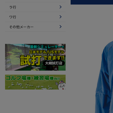
ラ行
ワ行
その他メーカー