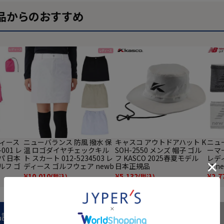
品からのおすすめ
ディース
ニューバランス 防風 撥水 保
キャスコ アウトドアハット K
ニュ
001 レ
温 ロゴダイヤチェックキル
SOH-2550 メンズ 帽子 ゴル
ーマー
パ 日本
ト スカート 012-5234503 レ
フ KASCO 2025春夏モデル
レデ
ルフ ゴ
ディース ゴルフウェア newb
日本正規品
ア ne
 レイン
alance 2025秋冬モデル 日本
デル
¥
10,010
¥
5,132
¥
2,7
(税込)
(税込)
正規品
品説明
商品レビュー