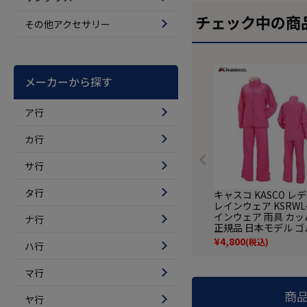
チェック中の商
その他アクセサリー
メーカーから探す
ア行
カ行
サ行
タ行
キャスコ KASCO レ
レインウェア KSRWL-
インウェア 雨具 カッ
ナ行
正規品 日本モデル ゴ
ルフ用品 カッパ 雨具
¥
4,800
(税込)
ハ行
ウエア
マ行
商
ヤ行