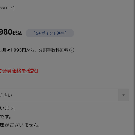
330013
,980
税込
［
54
ポイント進呈］
ら
月々1,993円
から。分割手数料無料
て会員価格を確認
】
います。
です。
庫がございません。