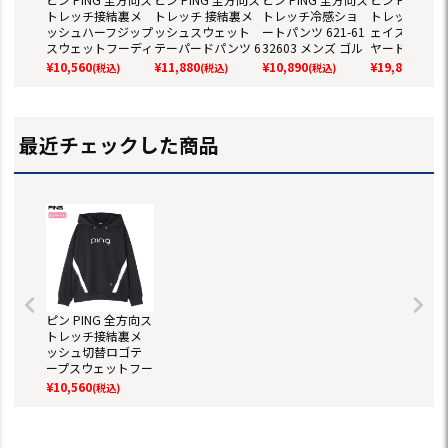
トレッチ接結裏メ
トレッチ 接結裏メ
トレッチ冷感ショ
トレッチ/ダ
ッシュハーフジップ
ッシュスウェット
ートパンツ 621-61
ェイス ツイン
スウェットフーディ
テーパードパンツ 6
32603 メンズ ゴル
ヤードアウター
621-6162203 長袖
21-6131205 メンズ
フウェア 2026春夏
1-5220901 
¥
10,560
¥
11,880
¥
10,890
¥
19,800
(税込)
(税込)
(税込)
(税込)
メンズ ゴルフウェ
ゴルフウェア 2026
モデル 日本正規品
ンズ ゴルフウ
ア 2026春夏モデル
春夏モデル 日本正
2025秋冬モデ
日本正規品
規品
本正規品
最近チェックした商品
ピン PING 全方向ス
トレッチ接結裏メ
ッシュ切替ロゴテ
ープスウェットフー
ディ 621-6162202
¥
10,560
(税込)
長袖 レディース ゴ
ルフウェア 2026春
夏モデル 日本正規
品