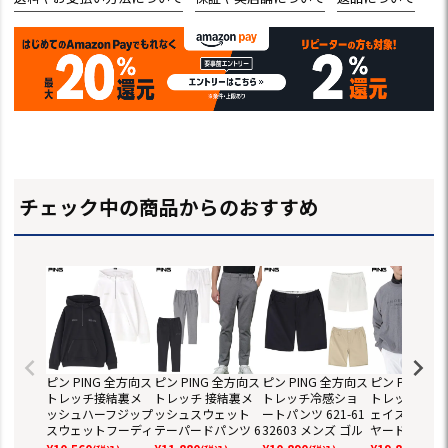
チェック中の商品からのおすすめ
ピン PING 全方向ス
ピン PING 全方向ス
ピン PING 全方向ス
ピン PING 
トレッチ接結裏メ
トレッチ 接結裏メ
トレッチ冷感ショ
トレッチ/ダ
ッシュハーフジップ
ッシュスウェット
ートパンツ 621-61
ェイス ツイン
スウェットフーディ
テーパードパンツ 6
32603 メンズ ゴル
ヤードアウター
621-6162203 長袖
21-6131205 メンズ
フウェア 2026春夏
1-5220901 