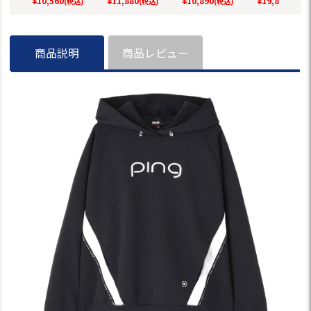
¥
10,560
¥
11,880
¥
10,890
¥
19,800
(税込)
(税込)
(税込)
(税込)
メンズ ゴルフウェ
ゴルフウェア 2026
モデル 日本正規品
ンズ ゴルフウ
ア 2026春夏モデル
春夏モデル 日本正
2025秋冬モデ
日本正規品
規品
本正規品
商品説明
商品レビュー