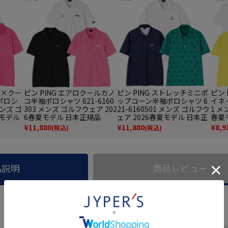
ル×クー
ピン PING エアロクールカノ
ピン PING ストレッチミニポ
ピン 
ポロシ
コ半袖ポロシャツ 621-6160
ップコーン半袖ポロシャツ 6
イネッ
メンズ ゴ
303 メンズ ゴルフウェア 202
21-6160501 メンズ ゴルフウ
1 メ
夏モデル
6春夏モデル 日本正規品
ェア 2026春夏モデル 日本正
春夏
規品
¥
11,880
¥
11,880
¥
8,9
(税込)
(税込)
品説明
商品レビュー