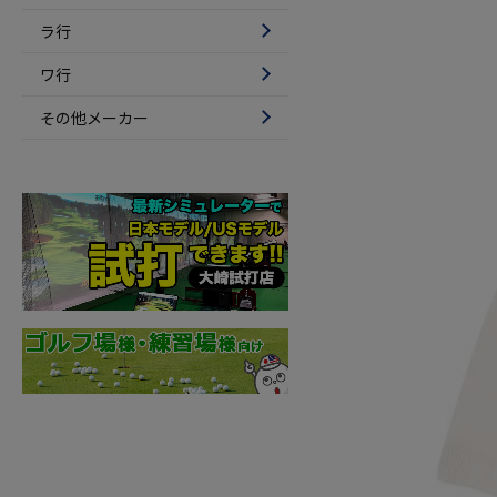
ラ行
ワ行
その他メーカー