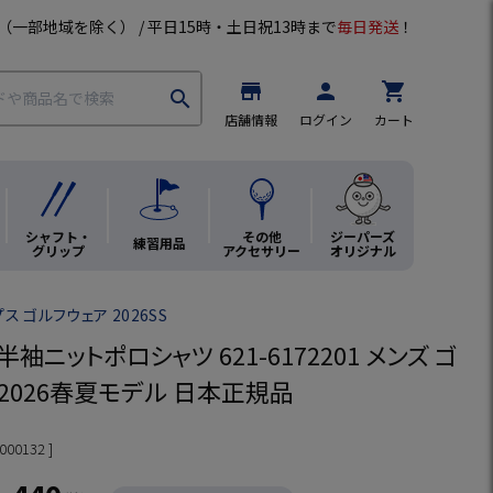
（一部地域を除く） / 平日15時・土日祝13時まで
毎日発送
！
store
person
shopping_cart
search
店舗情報
ログイン
カート
シャフト・
その他
ジーパーズ
練習用品
グリップ
アクセサリー
オリジナル
ス ゴルフウェア 2026SS
 半袖ニットポロシャツ 621-6172201 メンズ ゴ
 2026春夏モデル 日本正規品
000132