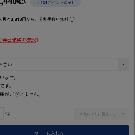
1,440
税込
［
104
ポイント進呈］
ら
月々3,813円
から。分割手数料無料
て会員価格を確認
】
います。
です。
庫がございません。
お気に入りに登録する
カートに入れる