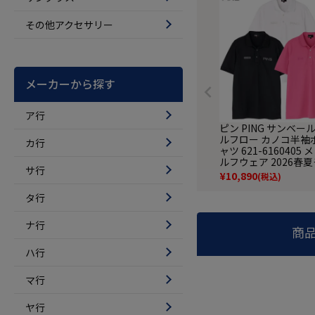
その他アクセサリー
メーカーから探す
ア行
ピン PING サンベー
ルフロー カノコ半袖
カ行
ャツ 621-6160405 
ルフウェア 2026春
サ行
日本正規品
¥
10,890
(税込)
タ行
ナ行
商
ハ行
マ行
ヤ行