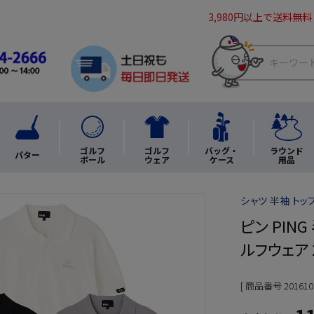
3,980円以上で送料無料
ゴルフ
ゴルフ
バッグ・
ラウンド
パター
ボール
ウェア
ケース
用品
シャツ 半袖 トップ
ピン PING
ルフウェア
商品番号
201610