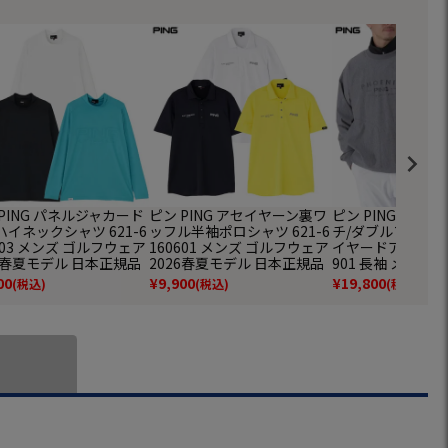
PING パネルジャカード
ピン PING アセイヤーン裏ワ
ピン PING 全方
イネックシャツ 621-6
ッフル半袖ポロシャツ 621-6
チ/ダブルフェイス
203 メンズ ゴルフウェア
160601 メンズ ゴルフウェア
イヤードアウター 62
26春夏モデル 日本正規品
2026春夏モデル 日本正規品
901 長袖 メンズ
ア 2025秋冬モデ
00
¥
9,900
¥
19,800
(税込)
(税込)
(税込)
品