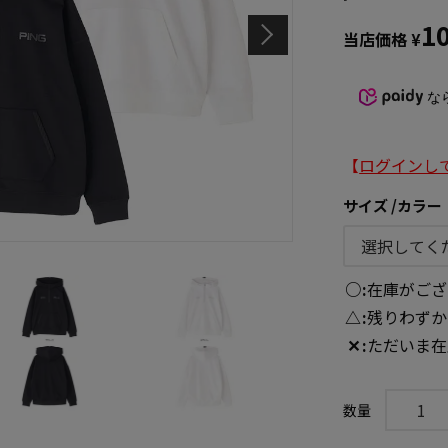
1
当店価格
¥
な
【
ログインし
サイズ
カラー
○
在庫がござ
△
残りわずか
✕
ただいま在