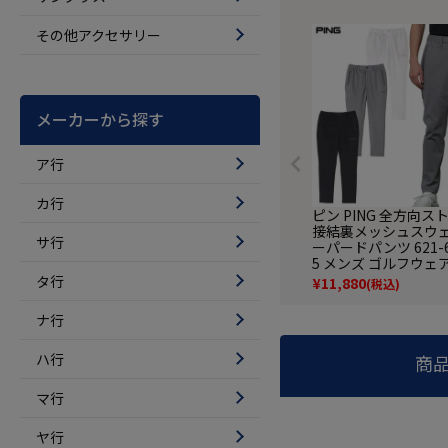
その他アクセサリー
メーカーから探す
ア行
カ行
ピン PING 全方向ス
接結裏メッシュスウ
サ行
ーパードパンツ 621-6
5 メンズ ゴルフウェア 
春夏モデル 日本正規
タ行
¥
11,880
(税込)
ナ行
ハ行
商
マ行
ヤ行