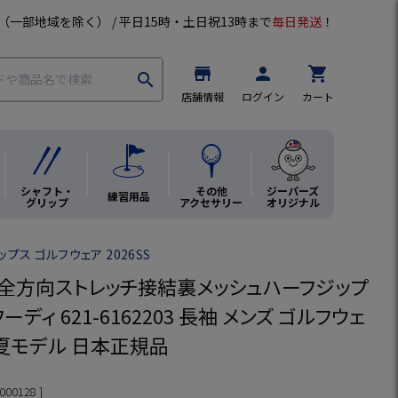
（一部地域を除く） / 平日15時・土日祝13時まで
毎日発送
！
store
person
shopping_cart
search
店舗情報
ログイン
カート
シャフト・
その他
ジーパーズ
練習用品
グリップ
アクセサリー
オリジナル
ップス ゴルフウェア 2026SS
NG 全方向ストレッチ接結裏メッシュハーフジップ
ーディ 621-6162203 長袖 メンズ ゴルフウェ
春夏モデル 日本正規品
000128