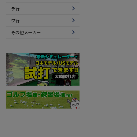
ラ行
ワ行
その他メーカー