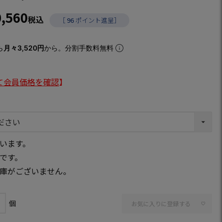
0,560
税込
［
96
ポイント進呈］
ら
月々3,520円
から。分割手数料無料
て会員価格を確認
】
います。
です。
庫がございません。
お気に入りに登録する