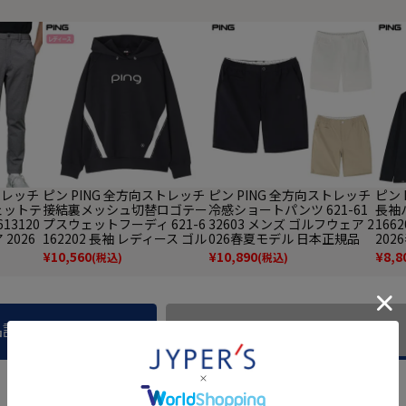
トレッチ
ピン PING 全方向ストレッチ
ピン PING 全方向ストレッチ
ピン 
ェットテ
接結裏メッシュ切替ロゴテー
冷感ショートパンツ 621-61
長袖ハ
13120
プスウェットフーディ 621-6
32603 メンズ ゴルフウェア 2
166
2026
162202 長袖 レディース ゴル
026春夏モデル 日本正規品
20
品
フウェア 2026春夏モデル 日
¥
10,560
¥
10,890
¥
8,8
(税込)
(税込)
本正規品
品説明
商品レビュー