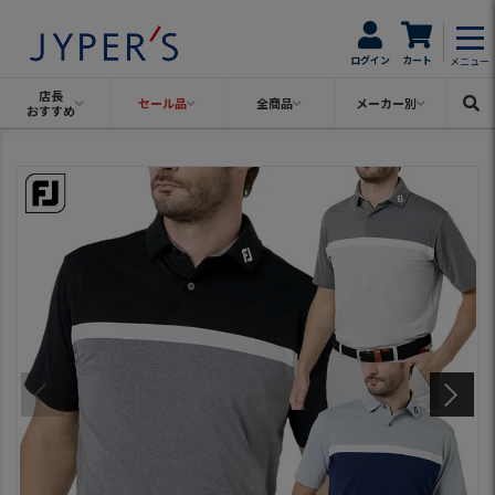
ログイン
カート
メニュー
店長
セール品
全商品
メーカー別
おすすめ