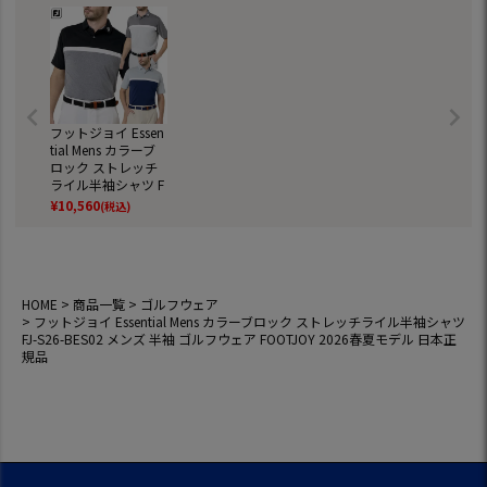
フットジョイ Essen
tial Mens カラーブ
ロック ストレッチ
ライル半袖シャツ F
J-S26-BES02 メン
¥
10,560
(税込)
ズ 半袖 ゴルフウェ
ア FOOTJOY 2026
春夏モデル 日本正
規品
HOME
商品一覧
ゴルフウェア
フットジョイ Essential Mens カラーブロック ストレッチライル半袖シャツ
FJ-S26-BES02 メンズ 半袖 ゴルフウェア FOOTJOY 2026春夏モデル 日本正
規品