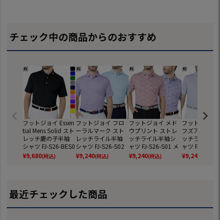
チェック中の商品からのおすすめ
フットジョイ Essen
フットジョイ フロ
フットジョイ メド
フットジョイ 
tial Mens Solid スト
ーラルマーク スト
ウプリント ストレ
フズアップ ス
レッチ鹿の子半袖
レッチライル半袖
ッチライル半袖シ
ッチライル半
シャツ FJ-S26-BES0
シャツ FJ-S26-S02
ャツ FJ-S26-S01 メ
ャツ FJ-S26-S
1 メンズ 半袖 ゴル
メンズ 半袖 ゴルフ
ンズ 半袖 ゴルフウ
ンズ 半袖 ゴ
¥
9,680
¥
9,240
¥
9,240
¥
9,240
(税込)
(税込)
(税込)
(税込)
フウェア FOOTJOY
ウェア FOOTJOY 20
ェア FOOTJOY 202
ェア FOOTJOY
2026春夏モデル 日
26春夏モデル 日本
6春夏モデル 日本正
6春夏モデル 
本正規品
正規品
規品
規品
最近チェックした商品