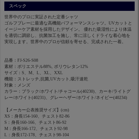
スペック
世界中のプロに実証された定番シャツ
ゴルフプレーに最適な高機能パフォーマンスシャツ。UVカットと
イージーケア素材を採用したデザイン。 優れた吸湿性により体温
を適切に調節し、抗菌加工を施し、常に涼しくドライな着心地を
実現します。世界中のプロが信頼を寄せる、完成された一着。
品番：FJ-S26-S08
素材：ポリエステル88%, ポリウレタン12%
サイズ：S、M、L、XL、XXL
機能：ストレッチ,抗菌,UVカット,吸汗速乾
対象：メンズ
カラー：ブラック/ホワイト/チャコール(40230)、カーキ/ライトグ
レー/ホワイト(40231)、グレーヘザー/ホワイト/ネイビー(40234)
【メーカー公表推奨サイズ】(cm)
XS：身長154-160、チェスト82-86
S：身長160-166、チェスト86-92
M：身長166-172、チェスト92-98
L：身長172-178、チェスト98-104