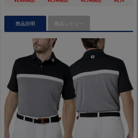
¥
9,680
¥
9,240
¥
9,240
¥
9,240
(税込)
(税込)
(税込)
(税込)
フウェア FOOTJOY
ウェア FOOTJOY 20
ェア FOOTJOY 202
ェア FOOTJOY
2026春夏モデル 日
26春夏モデル 日本
6春夏モデル 日本正
6春夏モデル 
本正規品
正規品
規品
規品
商品説明
商品レビュー