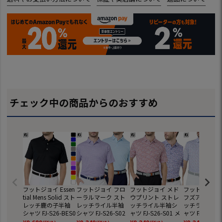
チェック中の商品からのおすすめ
フットジョイ Essen
フットジョイ フロ
フットジョイ メド
フットジョイ 
tial Mens Solid スト
ーラルマーク スト
ウプリント ストレ
フズアップ ス
レッチ鹿の子半袖
レッチライル半袖
ッチライル半袖シ
ッチライル半
シャツ FJ-S26-BES0
シャツ FJ-S26-S02
ャツ FJ-S26-S01 メ
ャツ FJ-S26-S
1 メンズ 半袖 ゴル
メンズ 半袖 ゴルフ
ンズ 半袖 ゴルフウ
ンズ 半袖 ゴ