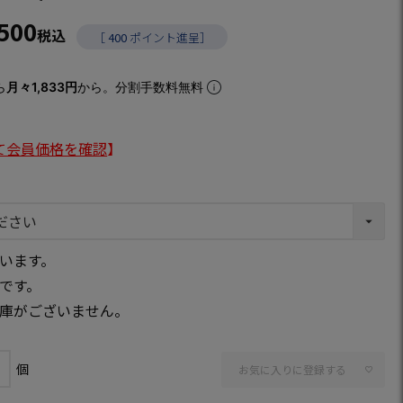
,500
税込
［
400
ポイント進呈］
ら
月々1,833円
から。分割手数料無料
て会員価格を確認
】
います。
です。
庫がございません。
お気に入りに登録する