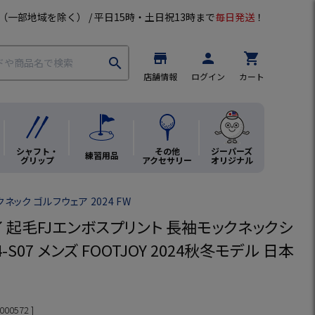
（一部地域を除く） / 平日15時・土日祝13時まで
毎日発送
！
store
person
shopping_cart
search
店舗情報
ログイン
カート
シャフト・
その他
ジーパーズ
練習用品
グリップ
アクセサリー
オリジナル
ネック ゴルフウェア 2024 FW
イ 起毛FJエンボスプリント 長袖モックネックシ
24-S07 メンズ FOOTJOY 2024秋冬モデル 日本
000572