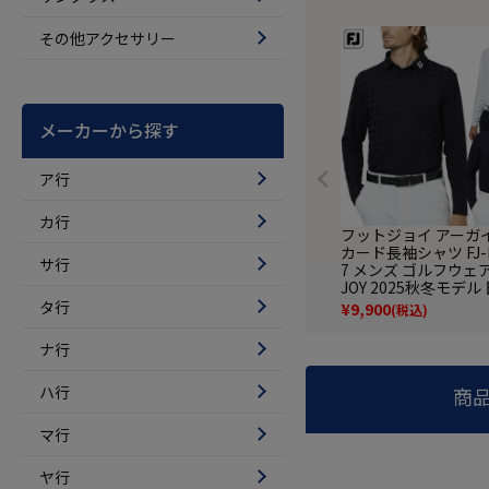
その他アクセサリー
メーカーから探す
ア行
カ行
フットジョイ アーガ
カード長袖シャツ FJ-F
サ行
7 メンズ ゴルフウェア
JOY 2025秋冬モデル
規品
タ行
¥
9,900
(税込)
ナ行
ハ行
商
マ行
ヤ行