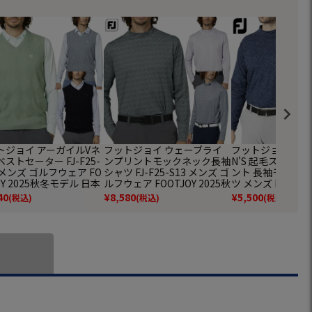
トジョイ アーガイルVネ
フットジョイ ウェーブライ
フットジョイ FOOT
ストセーター FJ-F25-
ンプリントモックネック長袖
N'S 起毛スコテ
 メンズ ゴルフウェア FO
シャツ FJ-F25-S13 メンズ ゴ
ント 長袖モック
OY 2025秋冬モデル 日本
ルフウェア FOOTJOY 2025秋
ツ メンズ FJ-F24
品
冬モデル 日本正規品
ウェア ゴルフ 20
40
¥
8,580
¥
5,500
(税込)
(税込)
(税込)
ル 日本正規品