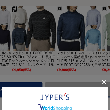
イルジャ
フットジョイ FOOTJOY ME
フットジョイ スペースダイロ
フッ
25-S0
N'S FJロゴジャカード 長袖モ
ールネック裏起毛長袖シャツ
ックベ
 FOOT
ックネックシャツ メンズ FJ-
FJ-F25-S16 メンズ ゴルフウ
M07
 日本正
F24-S11 ゴルフウェア ゴル
ェア FOOTJOY 2025秋冬モデ
OTJ
フ 2024秋冬モデル 日本正規
ル 日本正規品
正規
¥
4,950
¥
9,900
¥
9,2
(税込)
(税込)
品
品説明
商品レビュー