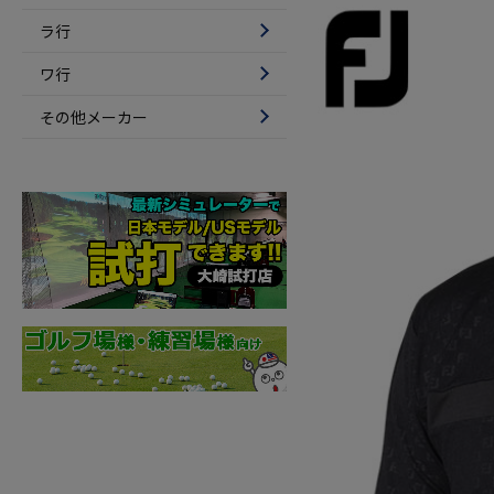
ラ行
ワ行
その他メーカー