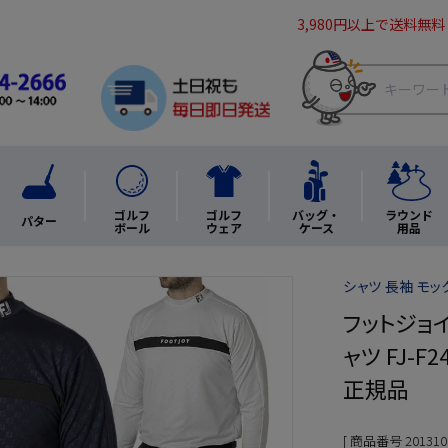
3,980円以上で送料無料
ゴルフ
ゴルフ
バッグ・
ラウンド
パター
ボール
ウェア
ケース
用品
シャツ 長袖 モック
フットジョ
ャツ FJ-F
正規品
商品番号
201310