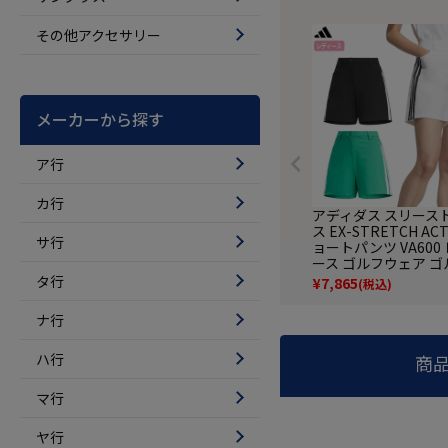
その他アクセサリー
メーカーから探す
ア行
カ行
アディダス スリース
ス EX-STRETCH ACT
サ行
ョートパンツ VA600
ース ゴルフウェア ゴル
26春夏モデル adida
タ行
¥
7,865
(税込)
規品
ナ行
ハ行
商
マ行
ヤ行