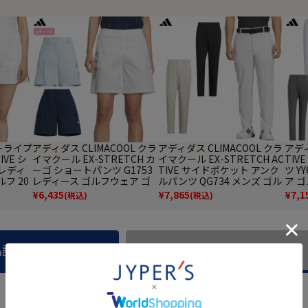
トライプ
アディダス CLIMACOOL クラ
アディダス CLIMACOOL クラ
アディ
IVE シ
イマクール EX-STRETCH カ
イマクール EX-STRETCH AC
TIV
 レディ
ーゴ ショートパンツ G1753
TIVE サイドポケット アンク
ツ Y
フ 20
レディース ゴルフウェア ゴ
ルパンツ QG734 メンズ ゴル
ア ゴ
s 日本正
ルフ 2026春夏モデル adidas
フウェア ゴルフ 2026春夏モ
ida
¥
6,435
¥
7,865
¥
7,1
(税込)
(税込)
日本正規品
デル adidas 日本正規品
品説明
商品レビュー