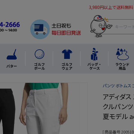
3,980円以上で送料無料
ゴルフ
ゴルフ
バッグ・
ラウンド
パター
ボール
ウェア
ケース
用品
パンツ ボトムス ゴ
アディダス ス
クルパンツ 
夏モデル a
商品番号
200510