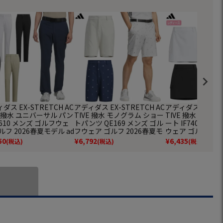
ダス EX-STRETCH AC
アディダス EX-STRETCH AC
アディダス EX-STR
E 撥水 ユニバーサル パン
TIVE 撥水 モノグラム ショー
TIVE 撥水 ユニ
Y610 メンズ ゴルフウェ
トパンツ QE169 メンズ ゴル
ート IF740 レデ
ルフ 2026春夏モデル ad
フウェア ゴルフ 2026春夏モ
ウェア ゴルフ 20
s 日本正規品
デル adidas 日本正規品
ル adidas 日本正
50
¥
6,792
¥
6,435
(税込)
(税込)
(税込)