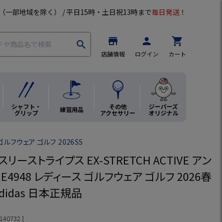
（一部地域を除く） / 平日15時・土日祝13時まで
毎日発送
！
store
person
shopping_cart
search
店舗情報
ログイン
カート
シャフト・
その他
ジーパーズ
練習用品
グリップ
アクセサリー
オリジナル
ルフウェア ゴルフ 2026SS
リーストライプス EX-STRETCH ACTIVE アン
E4948 レディース ゴルフウェア ゴルフ 2026春
didas 日本正規品
140732