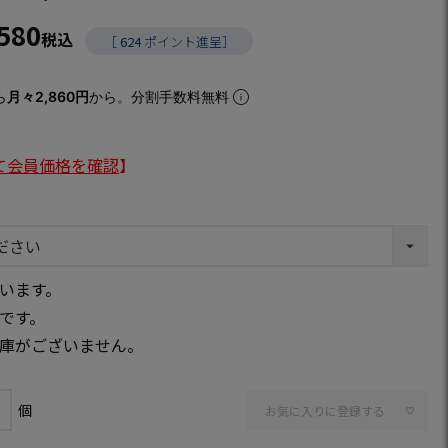
,580
税込
［
624
ポイント進呈］
ら
月々2,860円
から。分割手数料無料
て会員価格を確認
】
います。
です。
庫がございません。
お気に入りに登録する