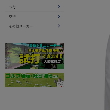
ラ行
ワ行
その他メーカー