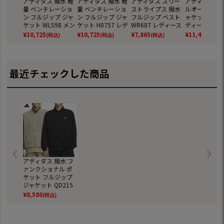
アディダス 撥水 軽
アディダス 撥水 軽
アディダス スリー
アディダス 撥
量 ベンチレーショ
量 ベンチレーショ
ストライプス 撥水
ルオーバー 半
ン フルジップ ジャ
ン フルジップ ジャ
フルジップ ベスト
ャケット UU01
ケット WL598 メン
ケット H0757 レデ
WR687 レディース
ディース ゴル
ズ ゴルフウェア ゴ
ィース ゴルフウェ
ゴルフウェア ゴル
ェア ゴルフ 2
¥
10,725
¥
10,725
¥
7,865
¥
11,440
(税込)
(税込)
(税込)
(税込)
ルフ 2026春夏モデ
ア ゴルフ 2026春夏
フ 2026春夏モデル
夏モデル adid
ル adidas 日本正規
モデル adidas 日本
adidas 日本正規品
本正規品
品
正規品
最近チェックした商品
アディダス 撥水 フ
ァンクショナル ポ
ケット フルジップ
ジャケット QD215
メンズ ゴルフウェ
¥
8,580
(税込)
ア ゴルフ 2026春夏
モデル adidas 日本
正規品