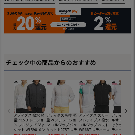
チェック中の商品からのおすすめ
アディダス 撥水 軽
アディダス 撥水 軽
アディダス スリー
アディダス 撥
量 ベンチレーショ
量 ベンチレーショ
ストライプス 撥水
ルオーバー 半
ン フルジップ ジャ
ン フルジップ ジャ
フルジップ ベスト
ャケット UU01
ケット WL598 メン
ケット H0757 レデ
WR687 レディース
ディース ゴル
ズ ゴルフウェア ゴ
ィース ゴルフウェ
ゴルフウェア ゴル
ェア ゴルフ 2