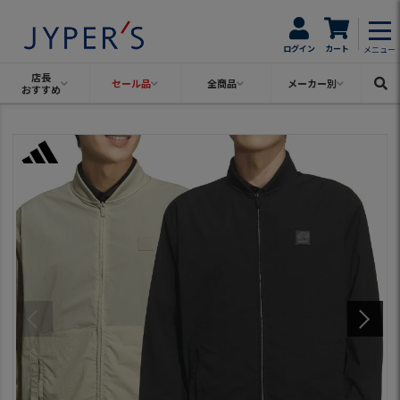
ログイン
カート
メニュー
店長
セール品
全商品
メーカー別
おすすめ