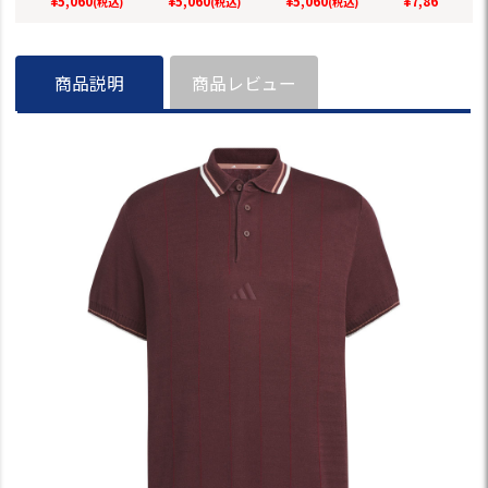
¥
5,060
¥
5,060
¥
5,060
¥
7,865
(税込)
(税込)
(税込)
(税込)
ルフ 2025春夏モデ
ア ゴルフ 2025春夏
adidas 日本正規品
ゴルフ 2025
ル adidas 日本正規
モデル adidas 日本
【処分特価】【超
デル adidas
品【処分特価】
正規品【処分特
得セール対象】
規品【処分特
【超得セール対
価】【超得セール
【超得セール
商品説明
商品レビュー
象】
対象】
象】