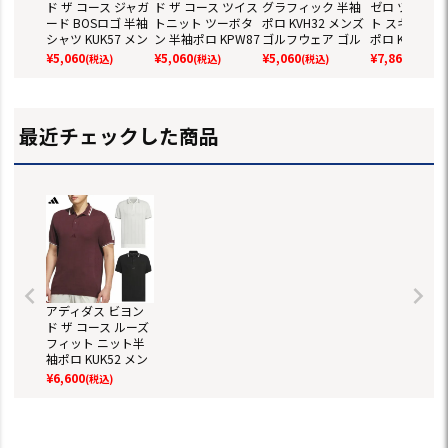
ド ザ コース ジャガ
ド ザ コース ツイス
グラフィック 半袖
ゼロ ツイスト
ード BOSロゴ 半袖
トニット ツーボタ
ポロ KVH32 メンズ
ト スキッパー
シャツ KUK57 メン
ン 半袖ポロ KPW87
ゴルフウェア ゴル
ポロ KUK62 
ズ ゴルフウェア ゴ
メンズ ゴルフウェ
フ 2025春夏モデル
ース ゴルフウ
¥
5,060
¥
5,060
¥
5,060
¥
7,865
(税込)
(税込)
(税込)
(税込)
ルフ 2025春夏モデ
ア ゴルフ 2025春夏
adidas 日本正規品
ゴルフ 2025
ル adidas 日本正規
モデル adidas 日本
【処分特価】【超
デル adidas
品【処分特価】
正規品【処分特
得セール対象】
規品【処分特
【超得セール対
価】【超得セール
【超得セール
最近チェックした商品
象】
対象】
象】
アディダス ビヨン
ド ザ コース ルーズ
フィット ニット半
袖ポロ KUK52 メン
ズ ゴルフウェア ゴ
¥
6,600
(税込)
ルフ 2025春夏モデ
ル adidas 日本正規
品【処分特価】
【超得セール対