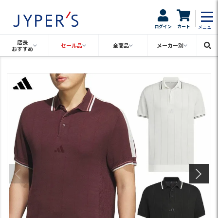
ログイン
カート
メニュー
店長
セール品
全商品
メーカー別
おすすめ