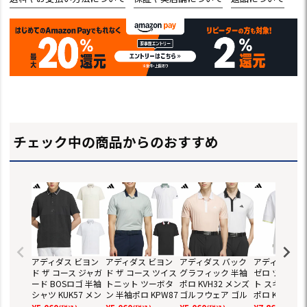
チェック中の商品からのおすすめ
アディダス ビヨン
アディダス ビヨン
アディダス バック
アディダス ア
ド ザ コース ジャガ
ド ザ コース ツイス
グラフィック 半袖
ゼロ ツイスト
ード BOSロゴ 半袖
トニット ツーボタ
ポロ KVH32 メンズ
ト スキッパー
シャツ KUK57 メン
ン 半袖ポロ KPW87
ゴルフウェア ゴル
ポロ KUK62 
ズ ゴルフウェア ゴ
メンズ ゴルフウェ
フ 2025春夏モデル
ース ゴルフウ