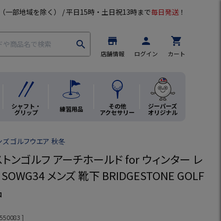
（一部地域を除く） / 平日15時・土日祝13時まで
毎日発送
！
store
person
shopping_cart
search
店舗情報
ログイン
カート
シャフト・
その他
ジーパーズ
練習用品
グリップ
アクセサリー
オリジナル
ンズ ゴルフウエア 秋冬
ストンゴルフ アーチホールド for ウィンター レ
OWG34 メンズ 靴下 BRIDGESTONE GOLF
品
550083