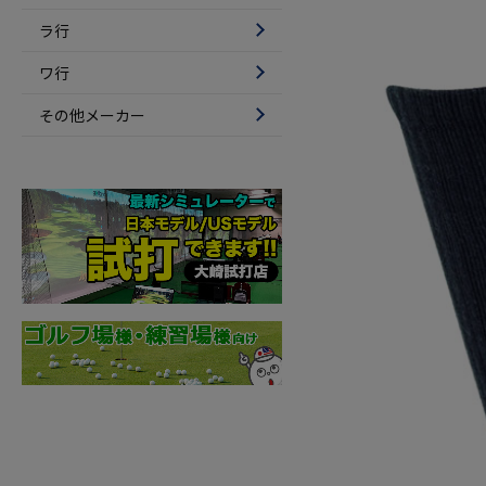
ラ行
ワ行
その他メーカー