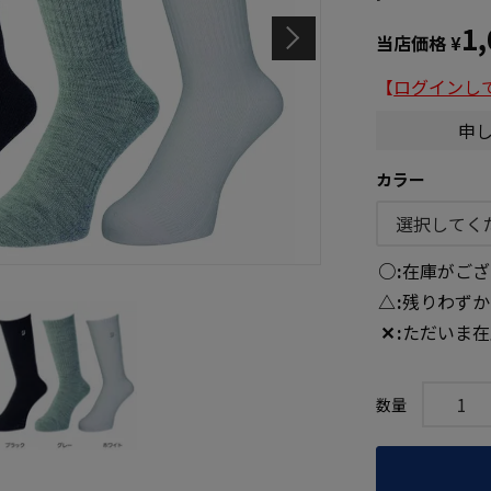
1
当店価格
¥
【
ログインし
申
カラー
○
在庫がござ
△
残りわずか
✕
ただいま在