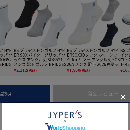
 HYP
BS ブリヂストンゴルフ HYP
BS ブリヂストンゴルフ HYP
BS
リップ ソ
ER SOX バイターグリップ ソ
ERSOX3Dソックスベーシッ
イクレ
OG52
ックス アンクル丈 SOG521
ク for サマー アンクル丈 SOS
ロ・
BRIDG
メンズ 靴下 ゴルフ BRIDGES
26A メンズ 靴下 2026春夏モ
ド 4
5秋冬モ
TONE GOLF 2025秋冬モデル
デル BRIDGESTONE GOLF
ーズ 
¥
2,112
¥
1,850
¥
16,
(税込)
(税込)
日本正規品
日本正規品
TON
品説明
商品レビュー