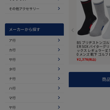
その他アクセサリー
メーカーから探す
ア行
BS ブリヂストンゴルフ
ER SOX バイターグ
カ行
ックス レギュラー丈 S
0 メンズ 靴下 ゴルフ 
ESTONE GOLF 202
¥
2,376
サ行
(税込)
デル 日本正規品
タ行
商
ナ行
ハ行
マ行
ヤ行