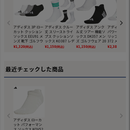
アディダス 3P ロー
アディダス クルー
アディダス アンク
アディダス ア
カット クッション
丈 スリーストライ
ル丈 ツアー 機能ソ
パワー クルー
ソックス EEU91 メ
プス クッションソ
ックス DK357 メン
リップソックス
ンズ 靴下 ゴルフウ
ックス KO387 レデ
ズ ゴルフウェア 20
372 メンズ 
ェア 2025春夏モデ
ィース ゴルフウェ
26春夏モデル adid
ウェア 2026
¥
1,320
¥
1,150
¥
1,150
¥
2,380
(税込)
(税込)
(税込)
(税込)
ル adidas 日本正規
ア 2026春夏モデル
as 日本正規品
デル adidas
品
adidas 日本正規品
規品
最近チェックした商品
アディダス ローカ
ット パフォーマン
ス ソックス KOV52