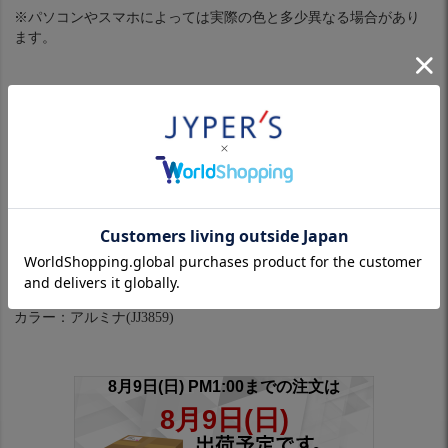
※パソコンやスマホによっては実際の色と多少異なる場合があり
ます。
製品仕様
アンクルパンツに合わせやすいローカットソックス。適度なクッ
ションとサポート力を備え、快適な履き心地でラウンドをサポー
トする。かかとの内側にはすべり止めのシリコンプリント付き。
品番：KOV52
素材：ポリエステル ナイロン ポリウレタン
サイズ：22-24cm
対象：レディース
カラー：アルミナ(JJ3859)