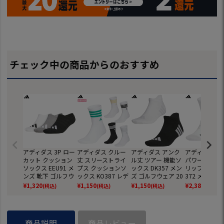
チェック中の商品からのおすすめ
アディダス 3P ロー
アディダス クルー
アディダス アンク
アディダス ア
カット クッション
丈 スリーストライ
ル丈 ツアー 機能ソ
パワー クルー
ソックス EEU91 メ
プス クッションソ
ックス DK357 メン
リップソックス
ンズ 靴下 ゴルフウ
ックス KO387 レデ
ズ ゴルフウェア 20
372 メンズ 
ェア 2025春夏モデ
ィース ゴルフウェ
26春夏モデル adid
ウェア 2026
¥
1,320
¥
1,150
¥
1,150
¥
2,380
(税込)
(税込)
(税込)
(税込)
ル adidas 日本正規
ア 2026春夏モデル
as 日本正規品
デル adidas
品
adidas 日本正規品
規品
商品説明
商品レビュー