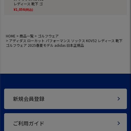
レディース 靴下 ゴ
ルフウェア 2025春
¥
1,056
(税込)
夏モデル adidas 日
本正規品
HOME
商品一覧
ゴルフウェア
アディダス ローカット パフォーマンス ソックス KOV52 レディース 靴下
ゴルフウェア 2025春夏モデル adidas 日本正規品
新規会員登録
ご利用ガイド