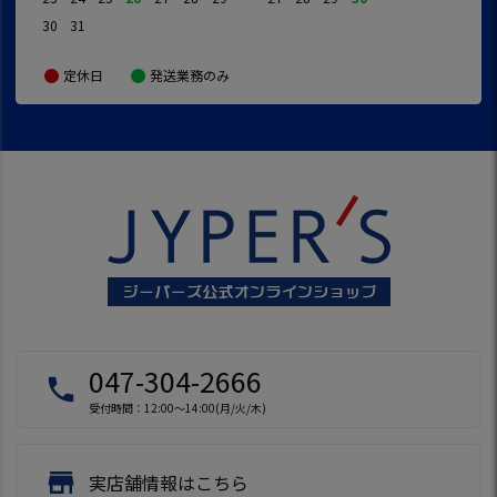
30
31
定休日
発送業務のみ
047-304-2666
local_phone
受付時間：12:00～14:00(月/火/木)
store
実店舗情報はこちら