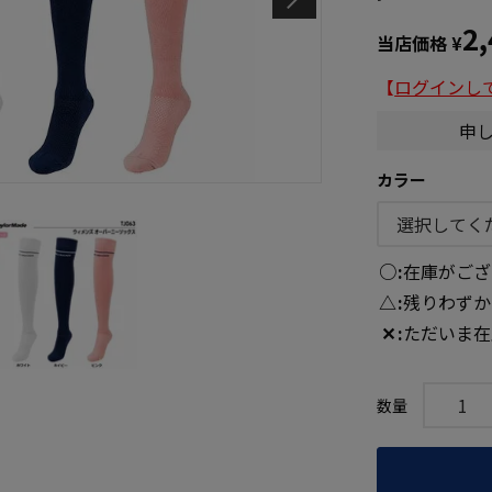
2
当店価格
¥
【
ログインし
申
カラー
○
在庫がござ
△
残りわずか
✕
ただいま在