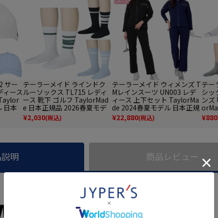
2 サー
テーラーメイド ラインドク
テーラーメイド ウィメンズ T
テーラ
ディース
ルーソックス TL715 レディ
Mレインスーツ UN003 レデ
シッ
ylor
ース 靴下 ゴルフ TaylorMad
ィース 上下セット TaylorMa
ンズ 
ル 日本
e 日本正規品 2026春夏モデ
de 2024春夏モデル 日本正規
orM
ル
品
本正
¥
2,030
¥
22,880
¥
880
(税込)
(税込)
品説明
商品レビュー