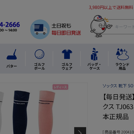
3,980円以上で送料無料
ゴルフ
ゴルフ
バッグ・
ラウンド
パター
ボール
ウェア
ケース
用品
ソックス 靴下 SO
【毎日発送
クス TJ06
本正規品
商品番号
200410