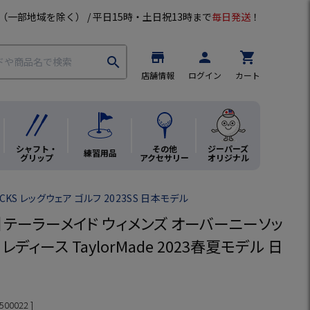
（一部地域を除く） / 平日15時・土日祝13時まで
毎日発送
！
store
person
shopping_cart
search
店舗情報
ログイン
カート
シャフト・
その他
ジーパーズ
練習用品
グリップ
アクセサリー
オリジナル
CKS レッグウェア ゴルフ 2023SS 日本モデル
】テーラーメイド ウィメンズ オーバーニーソッ
3 レディース TaylorMade 2023春夏モデル 日
500022