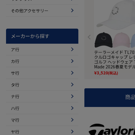
その他アクセサリー
メーカーから探す
ア行
テーラーメイド TL70
クルロゴキャップ レ
カ行
ゴルフ ヘッドウェア Ta
Made 2026春夏モデ
正規品
¥
3,520
サ行
(税込)
タ行
商
ナ行
ハ行
マ行
ヤ行