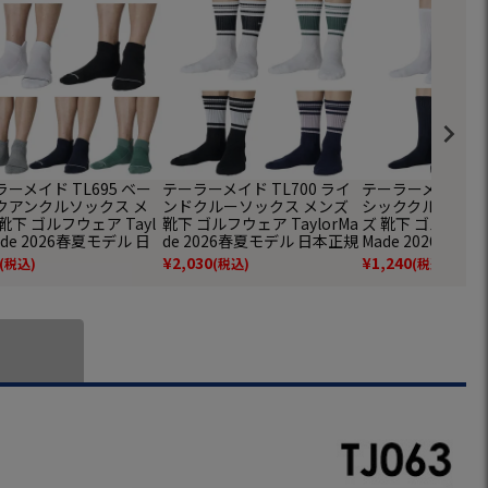
ーメイド TL695 ベー
テーラーメイド TL700 ライ
テーラーメイド TL
クアンクルソックス メ
ンドクルーソックス メンズ
シッククルーソッ
靴下 ゴルフウェア Tayl
靴下 ゴルフウェア TaylorMa
ズ 靴下 ゴルフウェア
ade 2026春夏モデル 日
de 2026春夏モデル 日本正規
Made 2026春夏
規品ｽ
品
正規品
¥
2,030
¥
1,240
(税込)
(税込)
(税込)