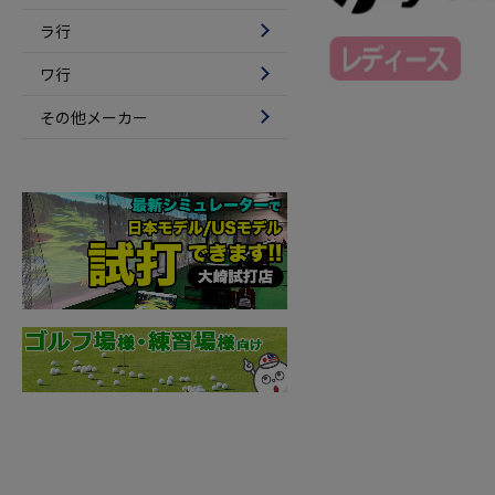
ラ行
ワ行
その他メーカー