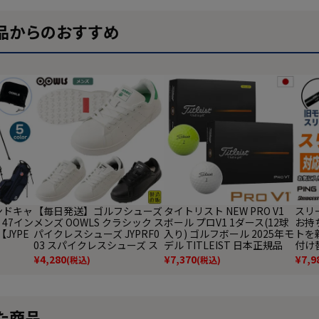
品からのおすすめ
タンドキャ
【毎日発送】ゴルフシューズ
タイトリスト NEW PRO V1
スリ
 47イン
メンズ OOWLS クラシック ス
ボール プロV1 1ダース(12球
お持
【JYPE
パイクレスシューズ JYPRF0
入り) ゴルフボール 2025年モ
トを
03 スパイクレスシューズ ス
デル TITLEIST 日本正規品
付け
パイクレス シューズ ジーパ
応 
¥
4,280
¥
7,370
¥
7,9
(税込)
(税込)
ーズ スニーカータイプ golf
防水 靴 グッズ おしゃれ スパ
イクレスゴルフシューズ 普
段履き ゴルフの靴
た商品