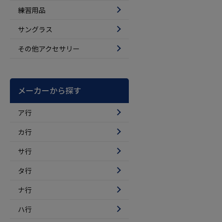
練習用品
サングラス
その他アクセサリー
メーカーから探す
ア行
カ行
サ行
タ行
ナ行
ハ行