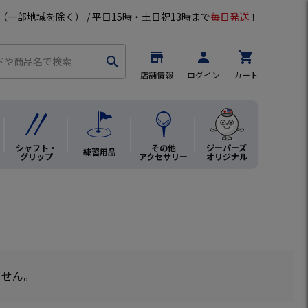
（一部地域を除く） / 平日15時・土日祝13時まで
毎日発送
！
store
person
shopping_cart
search
店舗情報
ログイン
カート
シャフト・
その他
ジーパーズ
練習用品
グリップ
アクセサリー
オリジナル
ません。