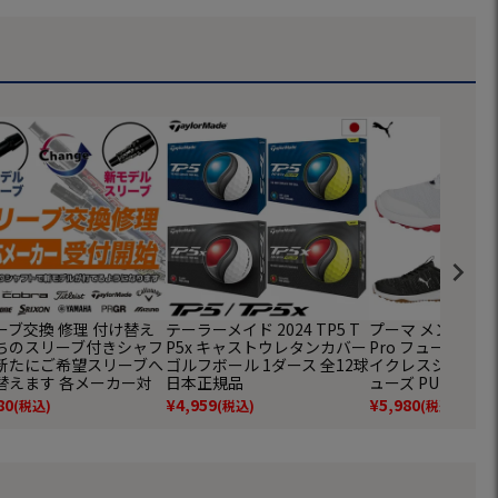
ーブ交換 修理 付け替え
テーラーメイド 2024 TP5 T
プーマ メンズ ゴルフ
ちのスリーブ付きシャフ
P5x キャストウレタンカバー
Pro フュージョン
新たにご希望スリーブへ
ゴルフボール 1ダース 全12球
イクレスシューズ
替えます 各メーカー対
日本正規品
ューズ PUMA U
ゴルフ シャフト
並行輸入
80
¥
4,959
¥
5,980
(税込)
(税込)
(税込)