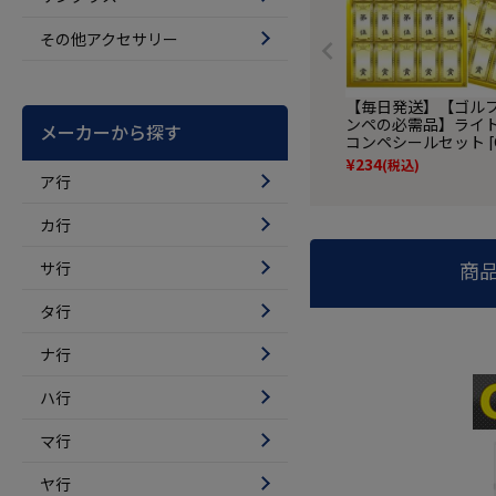
その他アクセサリー
【毎日発送】【ゴル
ンペの必需品】ライト 
メーカーから探す
コンペシールセット [G
¥
234
(税込)
ア行
カ行
サ行
商
タ行
ナ行
ハ行
マ行
ヤ行