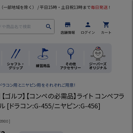
（一部地域を除く） / 平日15時・土日祝13時まで
毎日発送
！
store
person
shopping_cart
search
店舗情報
ログイン
カート
シャフト・
その他
ジーパーズ
練習用品
グリップ
アクセサリー
オリジナル
ドラコン用とニヤピン用をそれぞれご用意!
】【ゴルフ】【コンペの必需品】ライト コンペフラ
 [ドラコン:G-455/ニヤピン:G-456]
0980