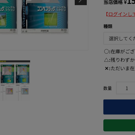
1
当店価格
¥
【
ログインし
種類
○
在庫がござ
△
残りわずか
✕
ただいま在