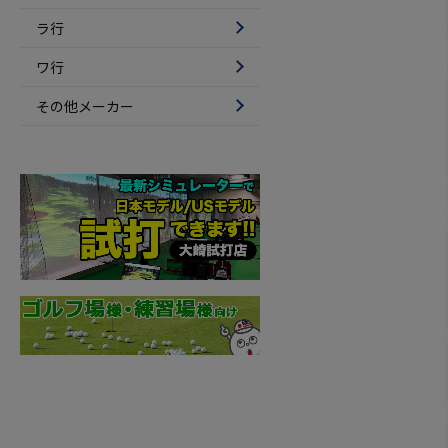
ラ行
ワ行
その他メーカー