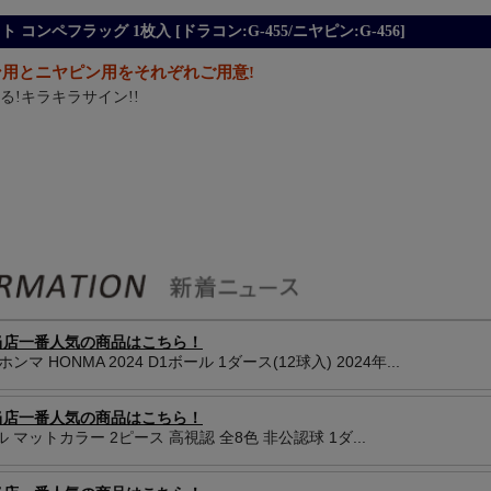
ンペフラッグ 1枚入 [ドラコン:G-455/ニヤピン:G-456]
ン用とニヤピン用をそれぞれご用意!
!キラキラサイン!!