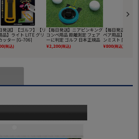
日発送】【ゴルフ】【リ
【毎日発送】ニアピンキング
【毎日発送】【ゴ
品】ライト LITE グリ
コンペ用品 距離測定 フェア
ペア用品】ライト L
ッター [G-706]
ーに判定 ゴルフ 日本正規品
ンミスト [G-633]
00
¥
2,200
¥
800
(税込)
(税込)
(税込)