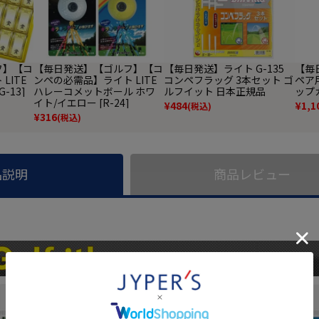
フ】【コ
【毎日発送】【ゴルフ】【コ
【毎日発送】ライト G-135
【毎
LITE
ンペの必需品】ライト LITE
コンペフラッグ 3本セット ゴ
ペア用
-13]
ハレーコメットボール ホワ
ルフイット 日本正規品
ップカ
イト/イエロー [R-24]
¥
484
¥
1,1
(税込)
¥
316
(税込)
品説明
商品レビュー