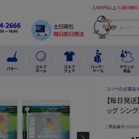
3,980円以上で送料無料
ゴルフ
ゴルフ
バッグ・
ラウンド
パター
ボール
ウェア
ケース
用品
コンペの必需品!
【毎日発送
ッグ シングル
商品番号
203215