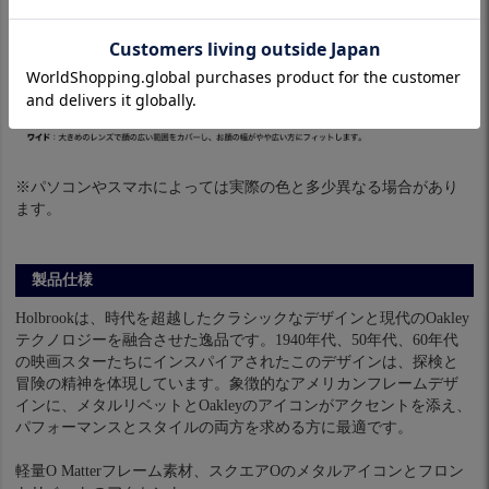
※パソコンやスマホによっては実際の色と多少異なる場合があり
ます。
製品仕様
Holbrookは、時代を超越したクラシックなデザインと現代のOakley
テクノロジーを融合させた逸品です。1940年代、50年代、60年代
の映画スターたちにインスパイアされたこのデザインは、探検と
冒険の精神を体現しています。象徴的なアメリカンフレームデザ
インに、メタルリベットとOakleyのアイコンがアクセントを添え、
パフォーマンスとスタイルの両方を求める方に最適です。
軽量O Matterフレーム素材、スクエアOのメタルアイコンとフロン