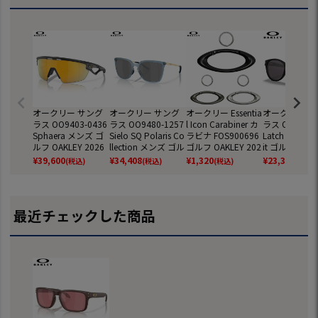
オークリー サング
オークリー サング
オークリー Essentia
オークリー サ
ラス OO9403-0436
ラス OO9480-1257
l Icon Carabiner カ
ラス OO9349-
Sphaera メンズ ゴ
Sielo SQ Polaris Co
ラビナ FOS900696
Latch Low Bri
ルフ OAKLEY 2026
llection メンズ ゴル
ゴルフ OAKLEY 202
it ゴルフ OAKL
年モデル 国内正規
フ OAKLEY 2026年
5年モデル 日本正規
025年モデル 
¥
39,600
¥
34,408
¥
1,320
¥
23,320
(税込)
(税込)
(税込)
(税込)
品
モデル 国内正規品
品
正規品
最近チェックした商品