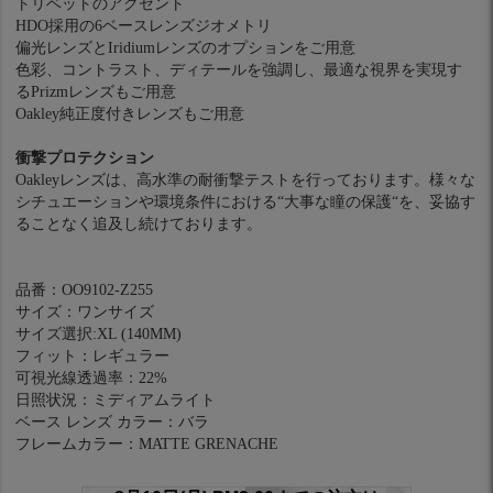
トリベットのアクセント
HDO採用の6ベースレンズジオメトリ
偏光レンズとIridiumレンズのオプションをご用意
色彩、コントラスト、ディテールを強調し、最適な視界を実現す
るPrizmレンズもご用意
Oakley純正度付きレンズもご用意
衝撃プロテクション
Oakleyレンズは、高水準の耐衝撃テストを行っております。様々な
シチュエーションや環境条件における“大事な瞳の保護“を、妥協す
ることなく追及し続けております。
品番：OO9102-Z255
サイズ：ワンサイズ
サイズ選択:XL (140MM)
フィット：レギュラー
可視光線透過率：22%
日照状況：ミディアムライト
ベース レンズ カラー：バラ
フレームカラー：MATTE GRENACHE