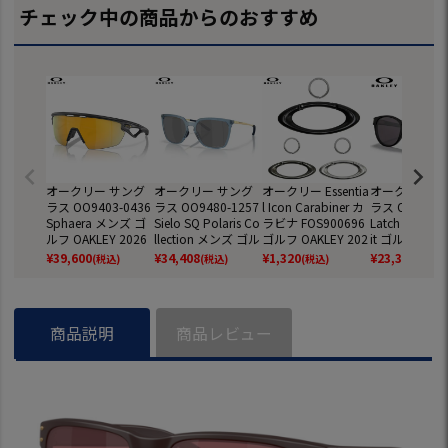
チェック中の商品からのおすすめ
オークリー サング
オークリー サング
オークリー Essentia
オークリー サ
ラス OO9403-0436
ラス OO9480-1257
l Icon Carabiner カ
ラス OO9349-
Sphaera メンズ ゴ
Sielo SQ Polaris Co
ラビナ FOS900696
Latch Low Bri
ルフ OAKLEY 2026
llection メンズ ゴル
ゴルフ OAKLEY 202
it ゴルフ OAKL
年モデル 国内正規
フ OAKLEY 2026年
5年モデル 日本正規
025年モデル 
¥
39,600
¥
34,408
¥
1,320
¥
23,320
(税込)
(税込)
(税込)
(税込)
品
モデル 国内正規品
品
正規品
商品説明
商品レビュー