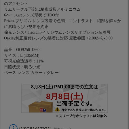
のアクセント
リムサークル下部は精密成形アルミニウム
6ベースのレンズ形状でHDO付
Prizm‐プリズム レンズ装着で色調、コントラスト、細部を鮮やか
に素晴らしい視界を約束
偏光レンズとIridium‐イリジウムレンズがオプション装着可
Oakley純正度付レンズの装着に対応 度数範囲 +2.00から-5.00
品番：OO9256-1860
サイズ：L (135MM)
可視光線透過率：11%
日照状況：明るい光
ベース レンズ カラー：グレー
※スリーブ付きシャフトは対象外