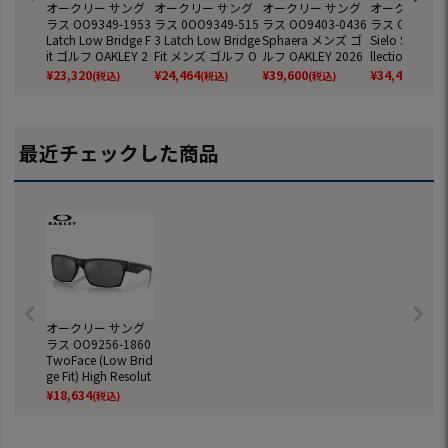
オークリー サング
オークリー サング
オークリー サング
オークリー サ
ラス OO9349-1953
ラス 0OO9349-515
ラス OO9403-0436
ラス OO9480-
Latch Low Bridge F
3 Latch Low Bridge
Sphaera メンズ ゴ
Sielo SQ Polar
it ゴルフ OAKLEY 2
Fit メンズ ゴルフ O
ルフ OAKLEY 2026
llection メン
025年モデル 国内
AKLEY 2026年モデ
年モデル 国内正規
フ OAKLEY 2
¥
23,320
¥
24,464
¥
39,600
¥
34,408
(税込)
(税込)
(税込)
(税込)
正規品
ル 国内正規品
品
モデル 国内正
最近チェックした商品
オークリー サング
ラス OO9256-1860
TwoFace (Low Brid
ge Fit) High Resolut
ion Collection UVカ
¥
18,634
(税込)
ット OAKLEY 2023
年モデル 国内正規
品