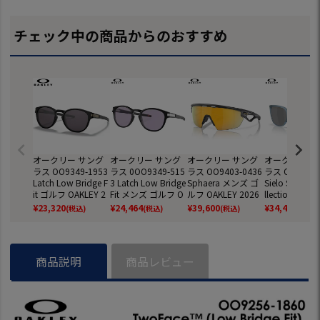
チェック中の商品からのおすすめ
オークリー サング
オークリー サング
オークリー サング
オークリー サ
ラス OO9349-1953
ラス 0OO9349-515
ラス OO9403-0436
ラス OO9480-
Latch Low Bridge F
3 Latch Low Bridge
Sphaera メンズ ゴ
Sielo SQ Polar
it ゴルフ OAKLEY 2
Fit メンズ ゴルフ O
ルフ OAKLEY 2026
llection メン
025年モデル 国内
AKLEY 2026年モデ
年モデル 国内正規
フ OAKLEY 2
¥
23,320
¥
24,464
¥
39,600
¥
34,408
(税込)
(税込)
(税込)
(税込)
正規品
ル 国内正規品
品
モデル 国内正
商品説明
商品レビュー