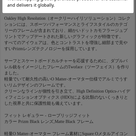
製品仕様
Oakley High Resolution（オークリーハイリソリューション）コレク
ションには、スポーツパフォーマンスとライフスタイルのカテゴ
リーのフレームが含まれており、細かいドットカモフラージュプ
リントでアップデートされた新しいグラフィックが特徴です。
すべてのアイウェアは、色とコントラストを増強し細部まで見や
すいPrizmレンズテクノロジーを採用しています。
サーフとスケートボードカルチャーを応援するために、ダブルバ
レル銃をイメージしたフレームのTwoface（ツーフェイス）を作り
ました。
軽量でいて耐久性の高いO Matter‐オーマター仕様でアルミでうす
いリムデザインのフレームです。
クリーンなラインが個性を引き立て、High Definition Optics-ハイデ
ィフィニションオプティクス (HDO)による比類のないくっきりと
した視界と共に保護性能も備えています。
フィット レギュラー - ローブリッジフィット
カラー Prizm Black レンズ,Matte Black フレーム
軽量O Matter‐オーマター フレーム素材にSquare Oメタルアイコン