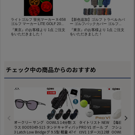
チェック中の商品からのおすすめ
オークリー サング
OOWLS 14分割 ス
タイトリスト NEW
【毎日発送】
ラス 0OO9349-515
タンドキャディバッ
PRO V1 ボール プ
フシューズ メ
3 Latch Low Bridge
グ 9.5型 軽量 47イ
ロV1 1ダース(12球
OOWLS クラ