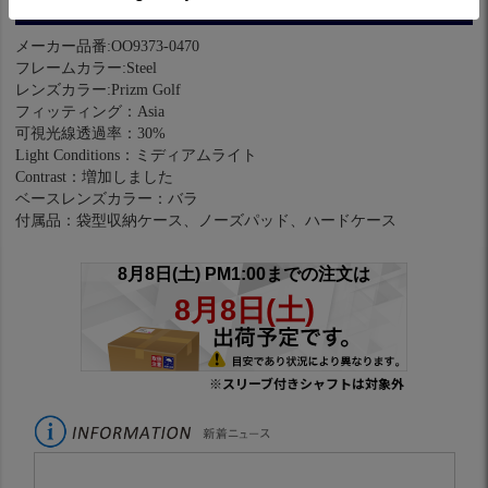
スペック
メーカー品番:OO9373-0470
フレームカラー:Steel
レンズカラー:Prizm Golf
フィッティング：Asia
可視光線透過率：30%
Light Conditions：ミディアムライト
Contrast：増加しました
ベースレンズカラー：バラ
付属品：袋型収納ケース、ノーズパッド、ハードケース
※スリーブ付きシャフトは対象外