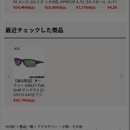
Fit メンズ ゴルフ O
ンチ対応 JYPRF23F
入り) ゴルフボール
スパイクレス
AKLEY 2026年モデ
SB 【JYPER'Sオリ
2025年モデル TITL
ーズ JYPRF00
¥
24,464
¥
16,800
¥
7,370
¥
4,280
(税込)
(税込)
(税込)
(税込)
ル 国内正規品
ジナル商品】
EIST 日本正規品
パイクレスシ
スパイクレス 
ーズ ジーパー
ニーカータイプ 
最近チェックした商品
f 防水 靴 グッ
しゃれ スパイ
スゴルフシュ
普段履き ゴル
靴
【毎日発送】オー
クリー OAKLEY Flak
Draft サングラス [O
O9373-0470] アジ
アンフィットモデ
¥
20,790
(税込)
ル
HOME
商品一覧
アクセサリー・小物・その他