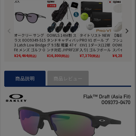
オークリー サング
OOWLS 14分割 ス
タイトリスト NEW
【毎日発送】
ラス 0OO9349-515
タンドキャディバッ
PRO V1 ボール プ
フシューズ メ
3 Latch Low Bridge
グ 9.5型 軽量 47イ
ロV1 1ダース(12球
OOWLS クラ
Fit メンズ ゴルフ O
ンチ対応 JYPRF23F
入り) ゴルフボール
スパイクレス
AKLEY 2026年モデ
SB 【JYPER'Sオリ
2025年モデル TITL
ーズ JYPRF00
¥
24,464
¥
16,800
¥
7,370
¥
4,280
(税込)
(税込)
(税込)
(税込)
ル 国内正規品
ジナル商品】
EIST 日本正規品
パイクレスシ
スパイクレス 
ーズ ジーパー
ニーカータイプ 
商品説明
商品レビュー
f 防水 靴 グッ
しゃれ スパイ
スゴルフシュ
普段履き ゴル
靴