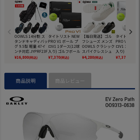
OOWLS 14分割 ス
タイトリスト NEW
【毎日発送】ゴル
タイトリスト 
タンドキャディバッ
PRO V1 ボール プ
フシューズ メンズ
PRO V1x ボ
グ 9.5型 軽量 47イ
ロV1 1ダース(12球
OOWLS クラシック
ロV1 1ダース(
ンチ対応 JYPRF23F
入り) ゴルフボール
スパイクレスシュ
入り) ゴルフ
SB 【JYPER'Sオリ
2025年モデル TITL
ーズ JYPRF003 ス
2025年モデル 
¥
16,800
¥
7,370
¥
4,280
¥
7,370
(税込)
(税込)
(税込)
(税込)
ジナル商品】
EIST 日本正規品
パイクレスシューズ
EIST 日本正規
スパイクレス シュ
ーズ ジーパーズ ス
ニーカータイプ gol
商品説明
商品レビュー
f 防水 靴 グッズ お
しゃれ スパイクレ
スゴルフシューズ
普段履き ゴルフの
靴