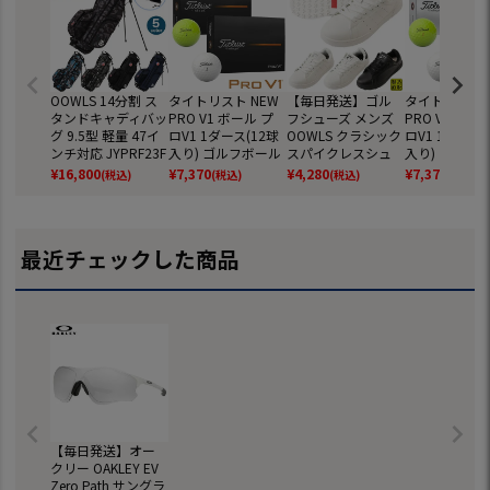
OOWLS 14分割 ス
タイトリスト NEW
【毎日発送】ゴル
タイトリスト 
タンドキャディバッ
PRO V1 ボール プ
フシューズ メンズ
PRO V1x ボ
グ 9.5型 軽量 47イ
ロV1 1ダース(12球
OOWLS クラシック
ロV1 1ダース(
ンチ対応 JYPRF23F
入り) ゴルフボール
スパイクレスシュ
入り) ゴルフ
SB 【JYPER'Sオリ
2025年モデル TITL
ーズ JYPRF003 ス
2025年モデル 
¥
16,800
¥
7,370
¥
4,280
¥
7,370
(税込)
(税込)
(税込)
(税込)
ジナル商品】
EIST 日本正規品
パイクレスシューズ
EIST 日本正規
スパイクレス シュ
ーズ ジーパーズ ス
ニーカータイプ gol
最近チェックした商品
f 防水 靴 グッズ お
しゃれ スパイクレ
スゴルフシューズ
普段履き ゴルフの
靴
【毎日発送】オー
クリー OAKLEY EV
Zero Path サングラ