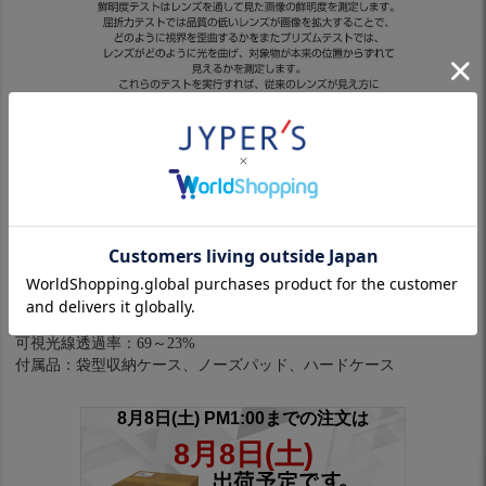
※パソコンやスマホによっては実際の色と多少異なる場合があり
ます。
スペック
メーカー品番:OO9313-0638
フレームカラー:Matte White
レンズカラー:Black Iridium
フィッティング：Asia
可視光線透過率：69～23%
付属品：袋型収納ケース、ノーズパッド、ハードケース