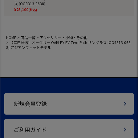
ス [OO9313-0638]
アジアンフィット
¥
23,100
(税込)
モデル
HOME
商品一覧
アクセサリー・小物・その他
【毎日発送】オークリー OAKLEY EV Zero Path サングラス [OO9313-063
8] アジアンフィットモデル
新規会員登録
ご利用ガイド