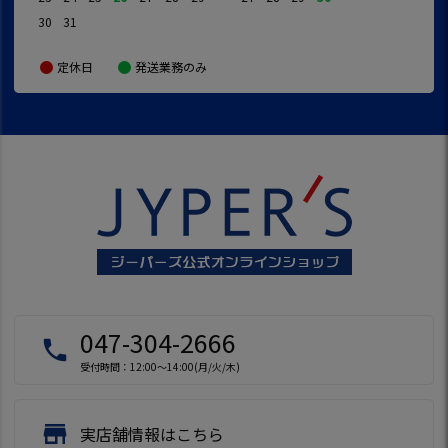
30
31
定休日
発送業務のみ
047-304-2666
local_phone
受付時間：12:00～14:00(月/火/木)
store
実店舗情報はこちら