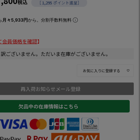
7,800
税込
［
1,295
ポイント進呈］
ら
月々5,933円
から。分割手数料無料
て会員価格を確認
】
し訳ございません。ただいま在庫がございません。
お気に入りに登録する
再入荷お知らせメール登録
欠品中の在庫情報はこちら