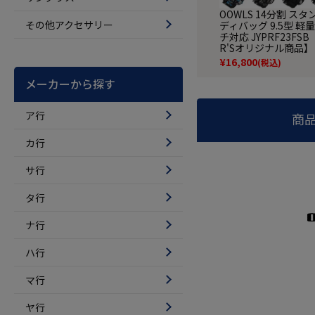
OOWLS 14分割 ス
その他アクセサリー
ディバッグ 9.5型 軽量
チ対応 JYPRF23FSB 
R'Sオリジナル商品】
¥
16,800
(税込)
メーカーから探す
ア行
商
カ行
サ行
タ行
ナ行
ハ行
マ行
ヤ行