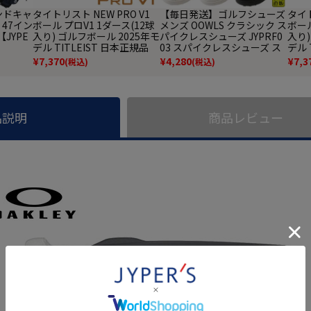
タンドキャ
タイトリスト NEW PRO V1
【毎日発送】ゴルフシューズ
タイト
 47イン
ボール プロV1 1ダース(12球
メンズ OOWLS クラシック ス
ボール
【JYPE
入り) ゴルフボール 2025年モ
パイクレスシューズ JYPRF0
入り)
デル TITLEIST 日本正規品
03 スパイクレスシューズ ス
デル 
パイクレス シューズ ジーパ
¥
7,370
¥
4,280
¥
7,3
(税込)
(税込)
ーズ スニーカータイプ golf
防水 靴 グッズ おしゃれ スパ
イクレスゴルフシューズ 普
段履き ゴルフの靴
品説明
商品レビュー