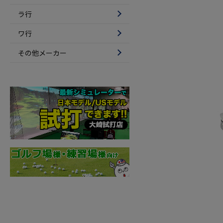
ラ行
ワ行
その他メーカー