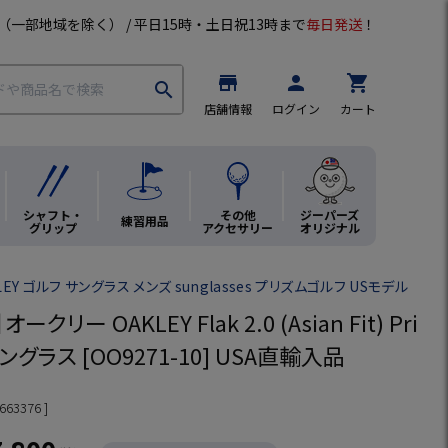
（一部地域を除く） / 平日15時・土日祝13時まで
毎日発送
！
store
person
shopping_cart
search
店舗情報
ログイン
カート
シャフト・
その他
ジーパーズ
練習用品
グリップ
アクセサリー
オリジナル
EY ゴルフ サングラス メンズ sunglasses プリズムゴルフ USモデル
クリー OAKLEY Flak 2.0 (Asian Fit) Pri
 サングラス [OO9271-10] USA直輸入品
663376