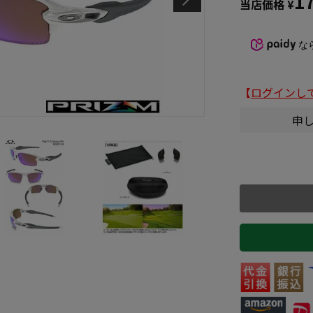
1
当店価格
¥
な
【
ログインし
申