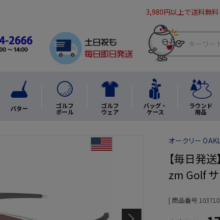
3,980円以上で送料無料
ゴルフ
ゴルフ
バッグ・
ラウンド
パター
ボール
ウェア
ケース
用品
オークリー OAKL
【毎日発送】オー
zm Golf
商品番号
103710