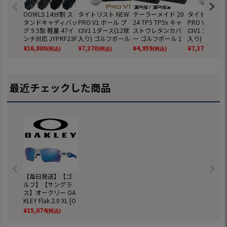
OOWLS 14分割 ス
タイトリスト NEW
テーラーメイド 20
タイトリスト 
タンドキャディバッ
PRO V1 ボール プ
24 TP5 TP5x キャ
PRO V1x ボ
グ 9.5型 軽量 47イ
ロV1 1ダース(12球
ストウレタンカバ
ロV1 1ダース(
ンチ対応 JYPRF23F
入り) ゴルフボール
ー ゴルフボール 1
入り) ゴルフ
SB 【JYPER'Sオリ
2025年モデル TITL
ダース 全12球 日本
2025年モデル 
¥
16,800
¥
7,370
¥
4,959
¥
7,370
(税込)
(税込)
(税込)
(税込)
ジナル商品】
EIST 日本正規品
正規品
EIST 日本正規
最近チェックした商品
【毎日発送】【ゴ
ルフ】【サングラ
ス】オークリー OA
KLEY Flak 2.0 XL [O
O9188-20](USA直
¥
15,074
(税込)
輸入品)