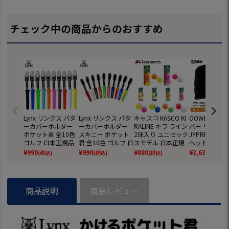
チェック中の商品からのおすすめ
Lynx リンクス パタ
Lynx リンクス パタ
キャスコ KASCO KI
OOWLS アイ
ーカバーホルダー
ーカバーホルダー
RALINE キラ ライン
バー リバーシ
ポケット君 全10色
スキニー ポケット
2球入り ユニセック
JYPRF26IRC
ゴルフ 日本正規品
君 全10色 ゴルフ 日
スモデル 日本正規
ヘッドカバー 
本正規品
品 日本モデル ゴル
ック 2026年
¥
990
¥
990
¥
880
¥
3,630
(税込)
(税込)
(税込)
(税込)
フ ゴルフボール
日本正規品 ジ
ーズオリジナ
商品説明
商品レビュー