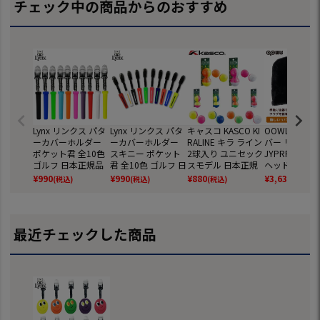
チェック中の商品からのおすすめ
Lynx リンクス パタ
Lynx リンクス パタ
キャスコ KASCO KI
OOWLS アイ
ーカバーホルダー
ーカバーホルダー
RALINE キラ ライン
バー リバーシ
ポケット君 全10色
スキニー ポケット
2球入り ユニセック
JYPRF26IRC
ゴルフ 日本正規品
君 全10色 ゴルフ 日
スモデル 日本正規
ヘッドカバー 
本正規品
品 日本モデル ゴル
ック 2026年
¥
990
¥
990
¥
880
¥
3,630
(税込)
(税込)
(税込)
(税込)
フ ゴルフボール
日本正規品 ジ
ーズオリジナ
最近チェックした商品