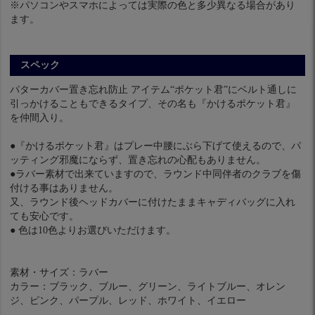
※パソコンやスマホによっては実際の色と多少異なる場合があり
ます。
スペック
パターカバー置き忘れ防止 アイテム“ポケット君”にベルト通しに
引っかけることもできるタイプ、その名も『かけるポケット君』
を仲間入り。
●『かけるポケット君』はプレー中腰にぶら下げて使えるので、パ
ッティング邪魔にならず、置き忘れの心配もありません。
●ラバー素材で出来ていますので、ラウンド中同伴者のクラブを傷
付ける事はありません。
又、ラウンド後ヘッドカバーに付けたままキャディバッグに入れ
ても安心です。
● 色は10色よりお選びいただけます。
素材・サイズ：ラバー
カラー：ブラック、ブルー、グリーン、ライトブルー、オレン
ジ、ピンク、パープル、レッド、ホワイト、イエロー