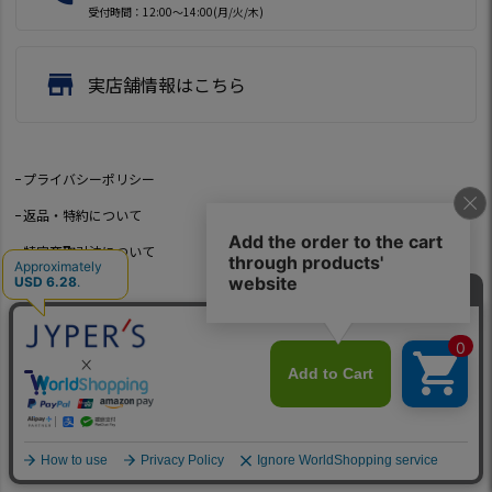
受付時間：12:00～14:00(月/火/木)
store
実店舗情報はこちら
プライバシーポリシー
返品・特約について
特定商取引法について
会社概要
よくあるご質問
お問い合わせ
©2021 Jeep