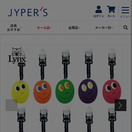
ログイン
カート
メニュー
店長
セール品
全商品
メーカー別
おすすめ