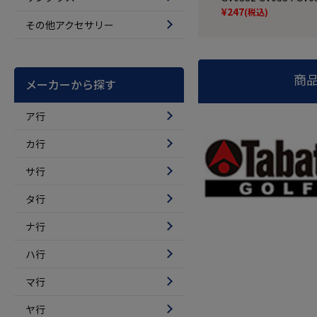
¥
247
(税込)
その他アクセサリー
商
メーカーから探す
ア行
カ行
サ行
タ行
ナ行
ハ行
マ行
ヤ行