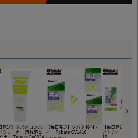
日発送】タバタ コンパ
【毎日発送】タバタ 段付テ
【毎日発送】タバ
ドクリーナー 汚れ落と
ィー Tabata GV1416
フトティー ST Taba
や出し Tabata GV0534
15
¥
220