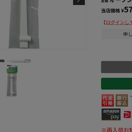
定価
5
当店価格
¥
【
ログインし
申
※再入荷お