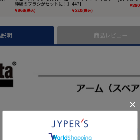
種類のブラシがセットに！】
447]
¥
880
¥
968
¥
520
(税込)
(税込)
品説明
商品レビュー