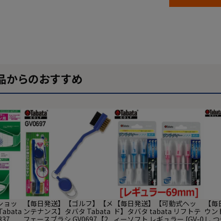
品からのおすすめ
ショッ
【毎日発送】【ゴルフ】【メ
【毎日発送】【可動式ヘッ
【毎
abata
ンテナンス】タバタ Tabata
ド】タバタ tabata リフトテ
ウン
337
フェースブラシ GV0697【2
ィーソフト レギュラー [GV-0
し つ