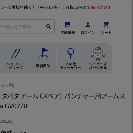
（一部地域を除く） / 平日15時・土日祝13時まで
毎日発送
！
store
person
shopping_cart
search
店舗情報
ログイン
カート
シャフト・
その他
ジーパーズ
練習用品
グリップ
アクセサリー
オリジナル
ルフ 小物
】タバタ アーム（スペア） パンチャー用アームス
a GV0278
560165
ン価格