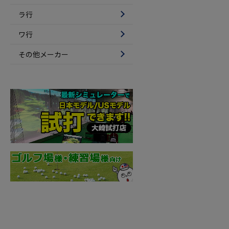
ラ行
ワ行
その他メーカー