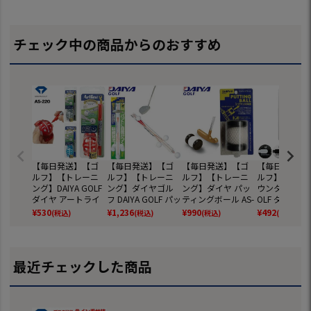
チェック中の商品からのおすすめ
【毎日発送】【ゴ
【毎日発送】【ゴ
【毎日発送】【ゴ
【毎日発送】
ルフ】【トレーニ
ルフ】【トレーニ
ルフ】【トレーニ
ルフ】【スコ
ング】DAIYA GOLF
ング】ダイヤゴル
ング】ダイヤ パッ
ウンター】DAIY
ダイヤ アートライ
フ DAIYA GOLF パッ
ティングボール AS-
OLF ダイヤ 
ンゴルフマスター
トチェッカー【パ
096 【パター練
セットカウンタ
¥
530
¥
1,236
¥
990
¥
492
(税込)
(税込)
(税込)
(税込)
マーカー AS-220
ター練習】
習】
S-434
最近チェックした商品