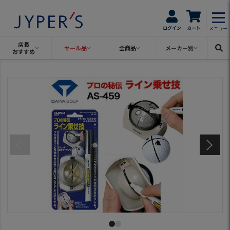
ログイン
カート
メニュー
店長
セール品
全商品
メーカー別
おすすめ