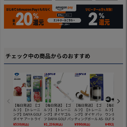
チェック中の商品からのおすすめ
【毎日発送】【ゴ
【毎日発送】【ゴ
【毎日発送】【ゴ
【毎日発送】
ルフ】【トレーニ
ルフ】【トレーニ
ルフ】【トレーニ
ルフ】【スコ
ング】DAIYA GOLF
ング】ダイヤゴル
ング】ダイヤ パッ
ウンター】DAIY
ダイヤ アートライ
フ DAIYA GOLF パッ
ティングボール AS-
OLF ダイヤ 
ンゴルフマスター
トチェッカー【パ
096 【パター練
セットカウンタ
¥
530
¥
1,236
¥
990
¥
492
(税込)
(税込)
(税込)
(税込)