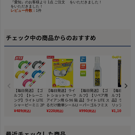
チェック中の商品からのおすすめ
【毎日発送】【ゴ
【毎日発送】ライ
【毎日発送】【ゴ
【毎日発送】
ルフ】【トレーニ
ト ショットマーク
ルフ】【リペア用
ルフ】【リペ
ング】ライト LITE
アイアン用 G-96 貼
品】ライト LITE ス
品】ライト LIT
シャーピーミニ 2P
るだけ簡単シールLI
ーパーゴルフミス
リップカッター 
&ライナー X-1
TE GOLF
ト [G-7]
706]
¥
489
¥
220
¥
990
¥
1,100
(税込)
(税込)
(税込)
(税込)
最近チェックした商品