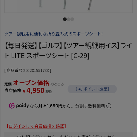
ツアー観戦用に便利な折り畳み式のスポーツシート！
【毎日発送】【ゴルフ】【ツアー観戦用イス】ライ
ト LITE スポーツシート [C-29]
商品番号
203201551788
オープン価格
定価
のところ
4,950
［
45
ポイント進呈］
当店価格
¥
税込
なら
月々1,650円
から。分割手数料無料
【
ログインして会員価格を確認
】
申し訳ございません。ただいま在庫がございません。