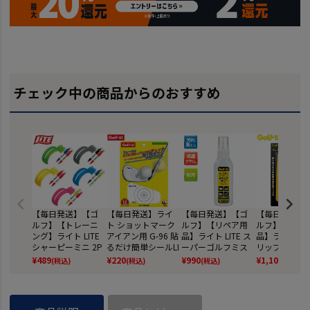
チェック中の商品からのおすすめ
【毎日発送】【ゴ
【毎日発送】ライ
【毎日発送】【ゴ
【毎日発送】
ルフ】【トレーニ
ト ショットマーク
ルフ】【リペア用
ルフ】【リペ
ング】ライト LITE
アイアン用 G-96 貼
品】ライト LITE ス
品】ライト LIT
シャーピーミニ 2P
るだけ簡単シールLI
ーパーゴルフミス
リップカッター 
&ライナー X-1
TE GOLF
ト [G-7]
706]
¥
489
¥
220
¥
990
¥
1,100
(税込)
(税込)
(税込)
(税込)