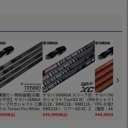
庫限り・特別価格|お取
ヤマハ YAMAHA スリーブ付
ヤマハ YAMAHA
せ不可】ヤマハ YAMAH
きシャフト TourAD XC （RM
きシャフト SPEEDE
スリーブ付きシャフト 三菱
X118／RMX218／RMX116／
YPE-D 短尺ドラ
 Tensei Pro White
RMX216 ） ツアーAD XC ゴ
(推奨：44.0inch)
(RMX120／RMX220／RM
ルフ シャフト
RMX220／RMX11
000
¥
30,000
¥
44,000
(税込)
(税込)
(税込)
8／RMX218／RMX116／
8／RMX116／RMX
16)