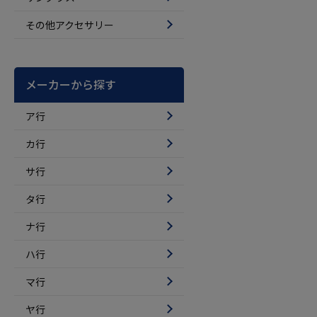
その他アクセサリー
メーカーから探す
ア行
カ行
サ行
タ行
ナ行
ハ行
マ行
ヤ行