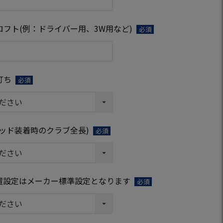
須)
フト(例：ドライバー用、3W用など)
(必
須)
打ち
(必
須)
ッド装着時のクラブ全長)
(必
須)
置設定はメーカー標準設定となります
(必
須)