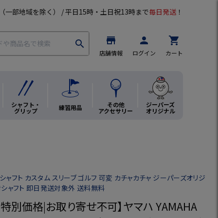
（一部地域を除く） / 平日15時・土日祝13時まで
毎日発送
！
store
person
shopping_cart
search
店舗情報
ログイン
カート
シャフト・
その他
ジーパーズ
練習用品
グリップ
アクセサリー
オリジナル
A シャフト カスタム スリーブ ゴルフ 可変 カチャカチャ ジーパーズオリジ
きシャフト 即日発送対象外 送料無料
・特別価格|お取り寄せ不可】ヤマハ YAMAHA