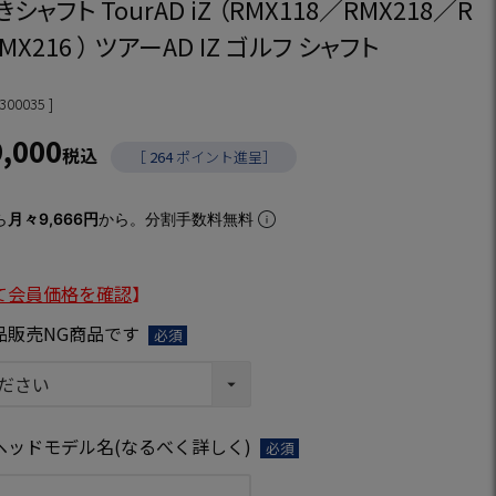
ャフト TourAD iZ （RMX118／RMX218／R
MX216 ） ツアーAD IZ ゴルフ シャフト
300035
9,000
税込
［
264
ポイント進呈］
ら
月々9,666円
から。分割手数料無料
て会員価格を確認
】
品販売NG商品です
(必
須)
ヘッドモデル名(なるべく詳しく)
(必