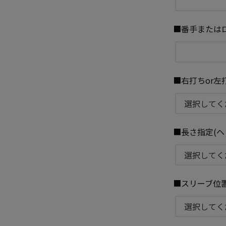
■番手またはロ
■右打ちor左
■長さ指定(ヘ
■スリーブ位