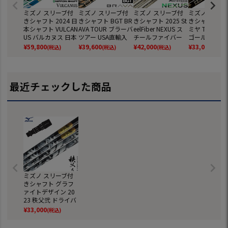
ミズノ スリーブ付
ミズノ スリーブ付
ミズノ スリーブ付
ミズノ スリー
きシャフト 2024 日
きシャフト BGT BR
きシャフト 2025 St
きシャフト 20
本シャフト VULCAN
AVA TOUR ブラーバ
eelFiber NEXUS ス
ミヤ The ATTA
US バルカヌス 日本
ツアー USA直輸入
チールファイバー
ゴールドバー
正規品 ゴルフ シャ
品 日本未発売 (ST-
ネクサス 日本正規
ン 日本正規品
¥
59,800
¥
39,600
¥
42,000
¥
33,000
(税込)
(税込)
(税込)
(税込)
フト (ST-X,Z／ST20
X,Z／ST200～180
品 (ST-X,Z／ST200
フ シャフト (ST
0～180／GT180／
／GT180／Mizuno
～180／GT180／Mi
／ST200～18
MizunoPro／MP／
Pro／MP／JPX900)
zunoPro／MP／JP
T180／Mizun
JPX900)
X900)
／MP／JPX90
最近チェックした商品
ミズノ スリーブ付
きシャフト グラフ
ァイトデザイン 20
23 秩父弐 ドライバ
ー用 日本正規品 (S
¥
33,000
(税込)
T-X,Z／ST200～18
0／GT180／Mizun