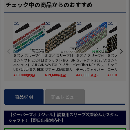
チェック中の商品からのおすすめ
ミズノ スリーブ付
ミズノ スリーブ付
ミズノ スリーブ付
ミズノ スリー
きシャフト 2024 日
きシャフト BGT BR
きシャフト 2025 St
きシャフト 20
本シャフト VULCAN
AVA TOUR ブラーバ
eelFiber NEXUS ス
ミヤ The ATTA
US バルカヌス 日本
ツアー USA直輸入
チールファイバー
ゴールドバー
正規品 ゴルフ シャ
品 日本未発売 (ST-
ネクサス 日本正規
ン 日本正規品
¥
59,800
¥
39,600
¥
42,000
¥
33,000
(税込)
(税込)
(税込)
(税込)
フト (ST-X,Z／ST20
X,Z／ST200～180
品 (ST-X,Z／ST200
フ シャフト (ST
0～180／GT180／
／GT180／Mizuno
～180／GT180／Mi
／ST200～18
MizunoPro／MP／
Pro／MP／JPX900)
zunoPro／MP／JP
T180／Mizun
JPX900)
X900)
／MP／JPX90
商品説明
商品レビュー
【ジーパーズオリジナル】調整用スリーブ装着済みカスタム
シャフト！【即日出荷対応外】