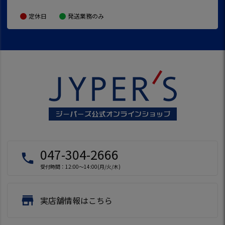
定休日
発送業務のみ
047-304-2666
local_phone
受付時間：12:00～14:00(月/火/木)
store
実店舗情報はこちら