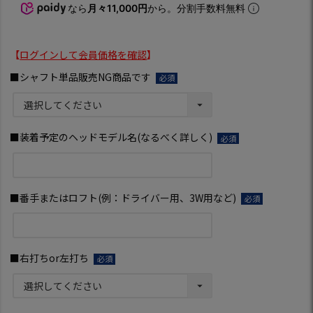
なら
月々11,000円
から。分割手数料無料
【
ログインして会員価格を確認
】
■シャフト単品販売NG商品です
(必
須)
■装着予定のヘッドモデル名(なるべく詳しく)
(必
須)
■番手またはロフト(例：ドライバー用、3W用など)
(必
須)
■右打ちor左打ち
(必
須)