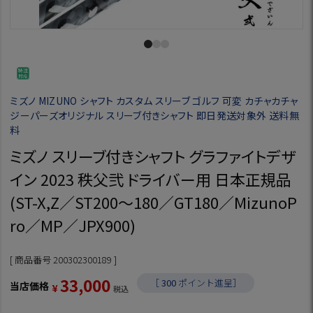
ミズノ MIZUNO シャフト カスタム スリーブ ゴルフ 可変 カチャカチャ
ジーパーズオリジナル スリーブ付きシャフト 即日発送対象外 送料無
料
ミズノ スリーブ付きシャフト グラファイトデザ
イン 2023 秩父弐 ドライバー用 日本正規品
(ST-X,Z／ST200～180／GT180／MizunoP
ro／MP／JPX900)
商品番号
200302300189
33,000
［
300
ポイント進呈］
当店価格
¥
税込