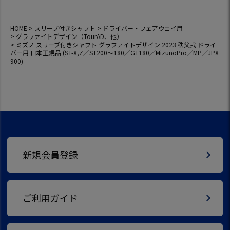
oPro／MP／JPX90
0)
HOME
スリーブ付きシャフト
ドライバー・フェアウェイ用
グラファイトデザイン（TourAD、他）
ミズノ スリーブ付きシャフト グラファイトデザイン 2023 秩父弐 ドライ
バー用 日本正規品 (ST-X,Z／ST200～180／GT180／MizunoPro／MP／JPX
900)
新規会員登録
ご利用ガイド