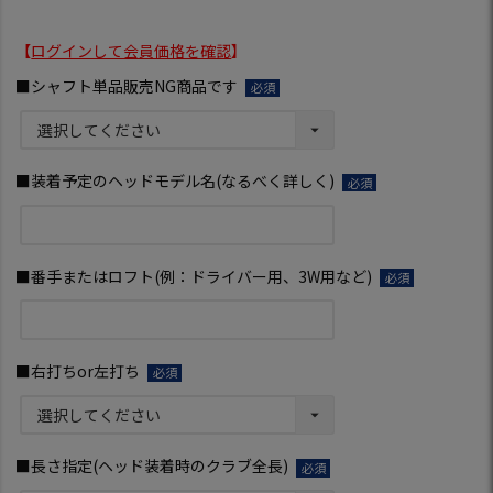
【
ログインして会員価格を確認
】
■シャフト単品販売NG商品です
(必
須)
■装着予定のヘッドモデル名(なるべく詳しく)
(必
須)
■番手またはロフト(例：ドライバー用、3W用など)
(必
須)
■右打ちor左打ち
(必
須)
■長さ指定(ヘッド装着時のクラブ全長)
(必