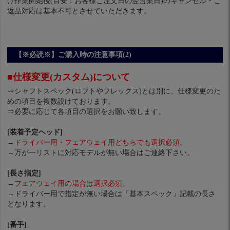
け作業開始後(目安：お客様ご注文日の翌営業日)のキャンセル・ご
返品対応は基本不可とさせていただきます。
【※必読※】ご購入時の注意事項(2)
■仕様変更(カスタム)について
⇒シャフトスペック(ロフトやフレックス)とは別に、仕様変更のた
めの項目を複数設けております。
⇒必要に応じて各項目の選択をお願い致します。
[装着予定ヘッド]
→
ドライバー用・フェアウェイ用どちらでも選択必須。
→万が一リストに対応モデルが無い場合はご連絡下さい。
[長さ指定]
→
フェアウェイ用の場合は選択必須。
→ドライバー用で指定が無い場合は「基本スペック」記載の長さ
となります。
[番手]