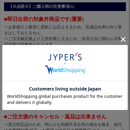
【※必読※】ご購入時の注意事項(1)
■即日出荷の対象外商品です(重要)
⇒お客様のご要望に柔軟にお応えするため、完成品在庫の作り置
きはしておりません。
⇒ご注文確定後より工房作業に入るため、決済方法に関わらず即
日出荷の対象外となります。
※納期は通常3～6営業日程度。(翌～翌々営業日以降出荷予定)
※銀行振込の場合、ご入金確認後に作業開始となります。
休日明けなどでご注文が集中した場合は数日余分に頂く場合もご
ざいます。
ご使用予定には十分余裕を持ってご注文をお願い致します。
※作業は受注順に行います。ご理解、ご協力をお願い致します。
■ご注文後のキャンセル・返品は出来ません
⇒受注対応品のため、明らかな初期不具合等の場合を除き、組付