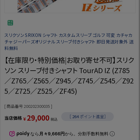
スリクソン SRIXON シャフト カスタム スリーブ ゴルフ 可変 カチャカ
チャ ジーパーズオリジナル スリーブ付きシャフト 即日発送対象外 送
料無料
【在庫限り・特別価格|お取り寄せ不可】スリク
ソン スリーブ付きシャフト TourAD IZ (Z785
／Z765／Z565／Z945／Z745／Z545／Z92
5／Z725／Z525／ZF45)
商品番号
200202300035
29,000
［
264
ポイント進呈］
当店価格
¥
税込
なら
月々9,666円
から。分割手数料無料