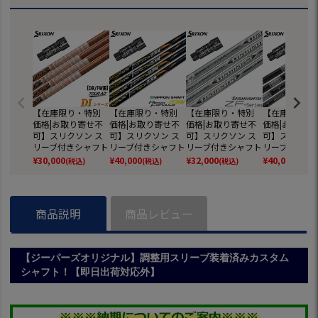
【在庫限り・特別
【在庫限り・特別
【在庫限り・特別
【在庫限り・
価格|お取り寄せ不
価格|お取り寄せ不
価格|お取り寄せ不
価格|お取り寄
可】スリクソン ス
可】スリクソン ス
可】スリクソン ス
可】スリクソン
リーブ付きシャフト
リーブ付きシャフト
リーブ付きシャフト
リーブ付きシ
TourAD DI(日本仕
N.S.PRO Regio For
三菱ケミカル Diam
三菱 Tensei Pr
¥
30,000
¥
40,000
¥
32,000
¥
40,000
(税込)
(税込)
(税込)
(税込)
様) (Z785／Z765／
mula MB+ (Z785／
ana ZF (Z785／Z7
te 1K(日本) (
Z565／Z945／Z74
Z765／Z565／Z94
65／Z565／Z945
Z765／Z565
5／Z545／Z925／
5／Z745／Z545／
／Z745／Z545／Z
5／Z745／Z5
Z725／Z525／ZF4
Z925／Z725／Z52
925／Z725／Z525
Z925／Z725
商品説明
商品レビュー
5)
5／ZF45)
／ZF45)
5／ZF45)
【ジーパーズオリジナル】調整用スリーブ装着済みカスタム
シャフト！【即日出荷対応外】