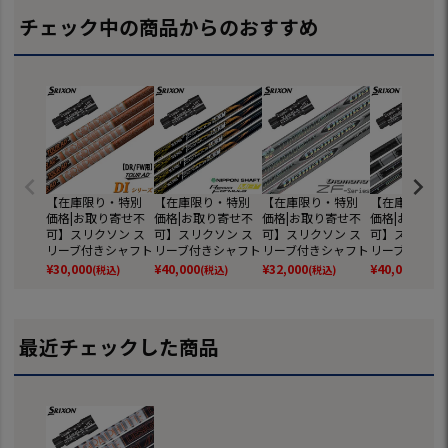
チェック中の商品からのおすすめ
【在庫限り・特別
【在庫限り・特別
【在庫限り・特別
【在庫限り・
価格|お取り寄せ不
価格|お取り寄せ不
価格|お取り寄せ不
価格|お取り寄
可】スリクソン ス
可】スリクソン ス
可】スリクソン ス
可】スリクソン
リーブ付きシャフト
リーブ付きシャフト
リーブ付きシャフト
リーブ付きシ
TourAD DI(日本仕
N.S.PRO Regio For
三菱ケミカル Diam
三菱 Tensei Pr
¥
30,000
¥
40,000
¥
32,000
¥
40,000
(税込)
(税込)
(税込)
(税込)
様) (Z785／Z765／
mula MB+ (Z785／
ana ZF (Z785／Z7
te 1K(日本) (
Z565／Z945／Z74
Z765／Z565／Z94
65／Z565／Z945
Z765／Z565
5／Z545／Z925／
5／Z745／Z545／
／Z745／Z545／Z
5／Z745／Z5
Z725／Z525／ZF4
Z925／Z725／Z52
925／Z725／Z525
Z925／Z725
最近チェックした商品
5)
5／ZF45)
／ZF45)
5／ZF45)