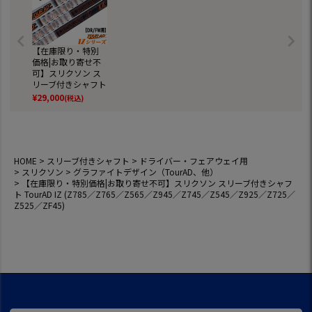
【在庫限り・特別
価格|お取り寄せ不
可】スリクソン ス
リーブ付きシャフト
TourAD IZ (Z785／
¥
29,000
(税込)
Z765／Z565／Z94
5／Z745／Z545／
Z925／Z725／Z52
5／ZF45)
HOME
スリーブ付きシャフト
ドライバー・フェアウェイ用
スリクソン
グラファイトデザイン（TourAD、他）
【在庫限り・特別価格|お取り寄せ不可】スリクソン スリーブ付きシャフ
ト TourAD IZ (Z785／Z765／Z565／Z945／Z745／Z545／Z925／Z725／
Z525／ZF45)