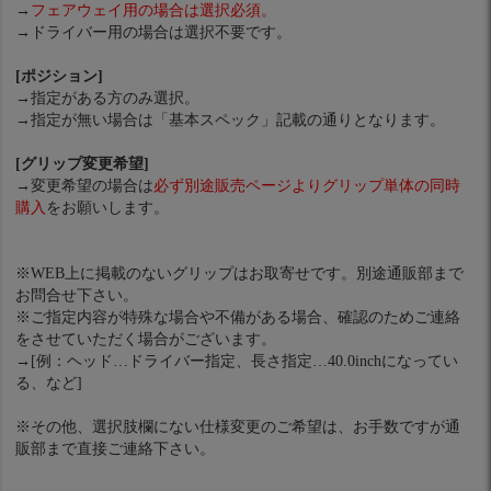
→
フェアウェイ用の場合は選択必須。
→ドライバー用の場合は選択不要です。
[ポジション]
→指定がある方のみ選択。
→指定が無い場合は「基本スペック」記載の通りとなります。
[グリップ変更希望]
→変更希望の場合は
必ず別途販売ページよりグリップ単体の同時
購入
をお願いします。
※WEB上に掲載のないグリップはお取寄せです。別途通販部まで
お問合せ下さい。
※ご指定内容が特殊な場合や不備がある場合、確認のためご連絡
をさせていただく場合がございます。
→[例：ヘッド…ドライバー指定、長さ指定…40.0inchになってい
る、など]
※その他、選択肢欄にない仕様変更のご希望は、お手数ですが通
販部まで直接ご連絡下さい。