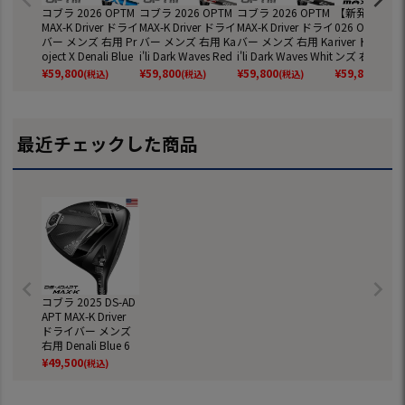
コブラ 2026 OPTM
コブラ 2026 OPTM
コブラ 2026 OPTM
【新発売】コブ
MAX-K Driver ドライ
MAX-K Driver ドライ
MAX-K Driver ドライ
026 OPTM MA
バー メンズ 右用 Pr
バー メンズ 右用 Ka
バー メンズ 右用 Ka
river ドライバ
oject X Denali Blue
i'li Dark Waves Red
i'li Dark Waves Whit
ンズ 右用 Kai'li
60 Frost CB 60 カー
50 カーボン USA直
e 60 カーボン USA
k Waves Red 
¥
59,800
¥
59,800
¥
59,800
¥
59,800
(税込)
(税込)
(税込)
(税込)
ボン USA直輸入品
輸入品 オプティム
直輸入品 オプティ
ーボン USA直
オプティム Cobra
Cobra ゴルフクラ
ム Cobra ゴルフク
品 オプティム 
ゴルフクラブ 並行
ブ 並行輸入
ラブ 並行輸入
a ゴルフクラブ
輸入
行輸入
最近チェックした商品
コブラ 2025 DS-AD
APT MAX-K Driver
ドライバー メンズ
右用 Denali Blue 6
0/Denali Red 50 カ
¥
49,500
(税込)
ーボンシャフト装
着 USA直輸入品 ゴ
ルフクラブ