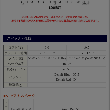
スペック・仕様
ロフト(度)
9.0
10.5
ポジション範囲
7.0° - 11.0°
8.5° - 12.5°
ライ角(度)
56.0° - 60.0° (58.0° STD lie)
57.0° - 61.0° (59.0° STD lie)
ヘッド体積
460 cc
長さ(インチ)
45.50
Denali Blue - D5.5
バランス
Denali Red - D4
総重量(g)
-
■シャフトスペック
シ
ャ
Denali Blue 60
Denali Red 50