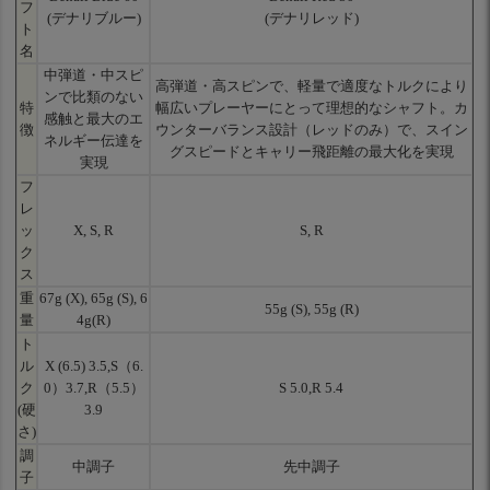
フ
(デナリブルー)
(デナリレッド)
ト
名
中弾道・中スピ
高弾道・高スピンで、軽量で適度なトルクにより
ンで比類のない
特
幅広いプレーヤーにとって理想的なシャフト。カ
感触と最大のエ
徴
ウンターバランス設計（レッドのみ）で、スイン
ネルギー伝達を
グスピードとキャリー飛距離の最大化を実現
実現
フ
レ
ッ
X, S, R
S, R
ク
ス
重
67g (X), 65g (S), 6
55g (S), 55g (R)
量
4g(R)
ト
ル
X (6.5) 3.5,S（6.
ク
0）3.7,R（5.5）
S 5.0,R 5.4
(硬
3.9
さ)
調
中調子
先中調子
子