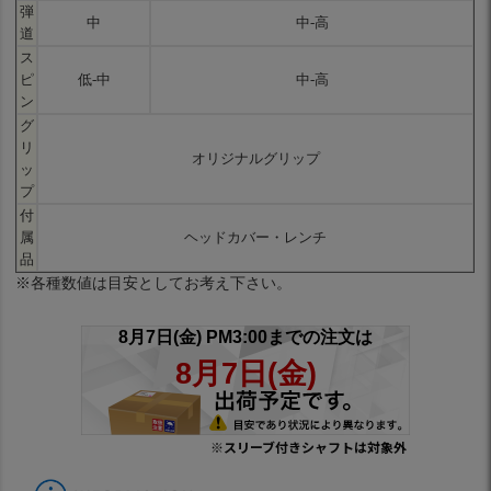
弾
中
中-高
道
ス
ピ
低-中
中-高
ン
グ
リ
オリジナルグリップ
ッ
プ
付
属
ヘッドカバー・レンチ
品
※各種数値は目安としてお考え下さい。
※スリーブ付きシャフトは対象外