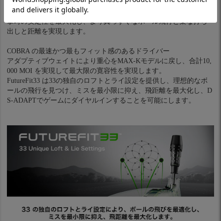
ッドとなるように設計されています。
合計10,000 M.O.I. を達成したこのドライバーは、オフセンター打
撃時の安定性を最大化し、より真っすぐなボール飛行と楽な打ち
出しと距離を実現します。
COBRA の最速かつ最もフィット感のあるドライバー
アダプティブウェイトにより重心をMAX-Kモデルに戻し、合計10,
000 MOI を実現して最大限の寛容性を実現します。
FutureFit33 は33の独自のロフトとライ設定を提供し、理想的なボ
ールの飛行を見つけ、ミスを最小限に抑え、飛距離を最大化し、D
S-ADAPTでゲームにダイヤルインすることを可能にします。