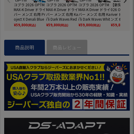
コブラ 2026 OPTM
コブラ 2026 OPTM
コブラ 2026 OPTM
【新発売】コブ
MAX-K Driver ドライ
MAX-K Driver ドライ
MAX-K Driver ドライ
026 OPTM MA
バー メンズ 右用 Pr
バー メンズ 右用 Ka
バー メンズ 右用 Ka
river ドライバ
oject X Denali Blue
i'li Dark Waves Red
i'li Dark Waves Whit
ンズ 右用 Kai'li
60 Frost CB 60 カー
50 カーボン USA直
e 60 カーボン USA
k Waves Red 
¥
59,800
¥
59,800
¥
59,800
¥
59,800
(税込)
(税込)
(税込)
(税込)
ボン USA直輸入品
輸入品 オプティム
直輸入品 オプティ
ーボン USA直
オプティム Cobra
Cobra ゴルフクラ
ム Cobra ゴルフク
品 オプティム 
ゴルフクラブ 並行
ブ 並行輸入
ラブ 並行輸入
a ゴルフクラブ
輸入
行輸入
商品説明
商品レビュー