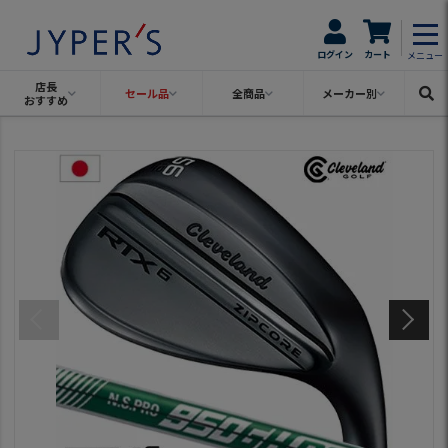
ログイン
カート
メニュー
店長
セール品
全商品
メーカー別
おすすめ