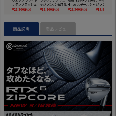
ウエッジ ホワイト
ラックサテン ウエ
右用 N.S.PRO 950G
アーサテン ウ
サテンブラッシュ
ッジ メンズ 右用 N.
H neo スチールシャ
ジ メンズ 右用 
仕上げ メンズ 右用
S.PRO 950GH neo
フト Cleveland 日
PRO 950GH n
¥
25,300
¥
15,900
¥
25,300
¥
15,900
(税込)
(税込)
(税込)
(税込)
N.S.PRO 950 GH ne
ゴルフ クラブ 日本
本正規品 ゴルフク
ルフ クラブ 
o スチールシャフト
正規品 2025年モデ
ラブ 2025年モデル
規品 2025年
2025年モデル ゴル
ル
フクラブ 日本正規
商品説明
商品レビュー
品