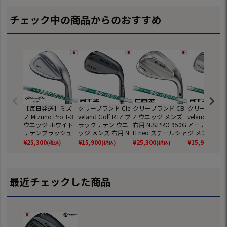
チェック中の商品からのおすすめ
【毎日発送】ミズ
クリーブランド Cle
クリーブランド CB
クリーブランド 
ノ Mizuno Pro T-3
veland Golf RTZ ブ
Z ウエッジ メンズ
veland Golf 
ウエッジ ホワイト
ラックサテン ウエ
右用 N.S.PRO 950G
アーサテン ウ
サテンブラッシュ
ッジ メンズ 右用 N.
H neo スチールシャ
ジ メンズ 右用 
仕上げ メンズ 右用
S.PRO 950GH neo
フト Cleveland 日
PRO 950GH n
¥
25,300
¥
15,900
¥
25,300
¥
15,900
(税込)
(税込)
(税込)
(税込)
N.S.PRO 950 GH ne
ゴルフ クラブ 日本
本正規品 ゴルフク
ルフ クラブ 
o スチールシャフト
正規品 2025年モデ
ラブ 2025年モデル
規品 2025年
2025年モデル ゴル
ル
フクラブ 日本正規
最近チェックした商品
品