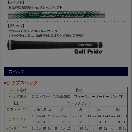
スペック
■クラブスペック
ヘッド素材
軟鉄
ヘッド製法
ロストワックス精密鋳造＋フェースレーザーミーリング加工
仕上げ
ブラックサテン
ロフト角（°）
46
48
50
52
54
56
58
60
Mi
Mi
Mi
Mi
Low
Mi
Ful
Low
Mi
Ful
Low
Mi
Ful
Low
Mi
Ful
グラインド
d
d
d
d
+
d
l
+
d
l
+
d
l
+
d
l
バンス角（°）
10
10
10
10
8
10
12
8
10
12
6
10
12
6
10
12