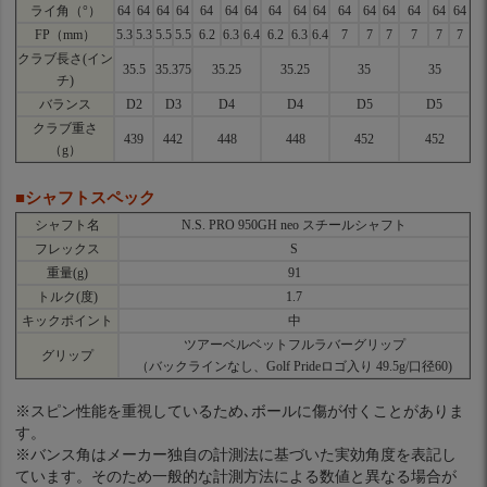
ライ角（°）
64
64
64
64
64
64
64
64
64
64
64
64
64
64
64
64
FP（mm）
5.3
5.3
5.5
5.5
6.2
6.3
6.4
6.2
6.3
6.4
7
7
7
7
7
7
クラブ長さ(イン
35.5
35.375
35.25
35.25
35
35
チ)
バランス
D2
D3
D4
D4
D5
D5
クラブ重さ
439
442
448
448
452
452
（g）
■シャフトスペック
シャフト名
N.S. PRO 950GH neo スチールシャフト
フレックス
S
重量(g)
91
トルク(度)
1.7
キックポイント
中
ツアーベルベットフルラバーグリップ
グリップ
（バックラインなし、Golf Prideロゴ入り 49.5g/口径60)
※スピン性能を重視しているため､ボールに傷が付くことがありま
す。
※バンス角はメーカー独自の計測法に基づいた実効角度を表記し
ています。そのため一般的な計測方法による数値と異なる場合が