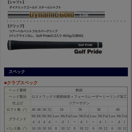
スペック
■クラブスペック
ヘッド素材
軟鉄
ヘッド製法
ロストワックス精密鋳造＋フェースレーザーミーリング加工
仕上げ
ツアーサテン
ロフト角（°）
46
48
50
52
54
56
58
60
Mi
Mi
Mi
Mi
Low
Mi
Ful
Low
Mi
Ful
Low
Mi
Ful
Low
Mi
Ful
グラインド
d
d
d
d
+
d
l
+
d
l
+
d
l
+
d
l
バンス角（°）
10
10
10
10
8
10
12
8
10
12
6
10
12
6
10
12