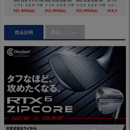
AND 日本モデル HB
AND 日本仕様 HB
AND 日本仕様 HB
EP FORGED 
ソフト ミルド パタ
ソフト ミルド パタ
ソフト ミルド パタ
ッジ メンズ 右
ー #4 メンズ 右用
ー #5 メンズ 右用
ー #8P メンズ 右用
BS TOUR LIT
¥
15,400
¥
15,400
¥
15,400
¥
18,480
(税込)
(税込)
(税込)
(税込)
ハンティントンビー
ハンティントンビー
ハンティントンビー
ールシャフト 
チ 日本正規品 2022
チ 日本正規品 2022
チ 日本正規品 2022
正規品 2023
ル
商品説明
商品レビュー