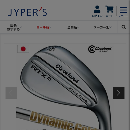
ログイン
カート
メニュー
店長
セール品
全商品
メーカー別
おすすめ