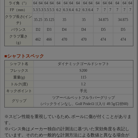
ライ角（°）
64
64
64
64
64
64
64
64
64
64
64
64
64
64
64
64
FP（mm）
5.3
5.3
5.5
5.5
6.2
6.3
6.4
6.2
6.3
6.4
7
7
7
7
7
7
クラブ長さ(イン
35.25
35.125
35
35
34.875
34.875
チ)
バランス
D2
D3
D4
D4
D5
D5
クラブ重さ
462
466
470
470
474
474
（g）
■シャフトスペック
シャフト名
ダイナミックゴールドシャフト
フレックス
S200
重量(g)
115
トルク(度)
1.2
キックポイント
手元
ツアーベルベットフルラバーグリップ
グリップ
（バックラインなし、Golf Prideロゴ入り 49.5g/口径60)
※スピン性能を重視しているため､ボールに傷が付くことがありま
す。
※バンス角はメーカー独自の計測法に基づいた実効角度を表記し
ています。そのため一般的な計測方法による数値と異なる場合が