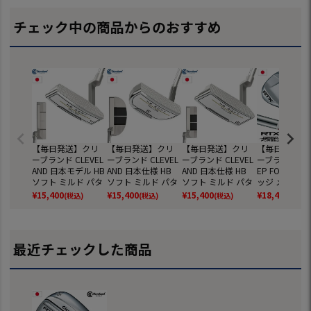
チェック中の商品からのおすすめ
【毎日発送】クリ
【毎日発送】クリ
【毎日発送】クリ
【毎日発送】
ーブランド CLEVEL
ーブランド CLEVEL
ーブランド CLEVEL
ーブランド RTX
AND 日本モデル HB
AND 日本仕様 HB
AND 日本仕様 HB
EP FORGED 
ソフト ミルド パタ
ソフト ミルド パタ
ソフト ミルド パタ
ッジ メンズ 右
ー #4 メンズ 右用
ー #5 メンズ 右用
ー #8P メンズ 右用
BS TOUR LIT
¥
15,400
¥
15,400
¥
15,400
¥
18,480
(税込)
(税込)
(税込)
(税込)
ハンティントンビー
ハンティントンビー
ハンティントンビー
ールシャフト 
チ 日本正規品 2022
チ 日本正規品 2022
チ 日本正規品 2022
正規品 2023
ル
最近チェックした商品