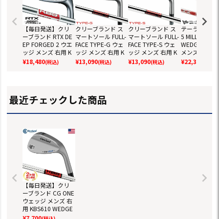
【毎日発送】クリ
クリーブランド ス
クリーブランド ス
テーラーメイド
ーブランド RTX DE
マートソール FULL-
マートソール FULL-
5 MILLED GRI
EP FORGED 2 ウエ
FACE TYPE-G ウェ
FACE TYPE-S ウェ
WEDGE ウェ
ッジ メンズ 右用 K
ッジ メンズ 右用 K
ッジ メンズ 右用 K
メンズ 右用 N.
BS TOUR LITE スチ
BS Hi-Rev MAX105
BS Hi-Rev MAX105
O MODUS3 TO
¥
18,480
¥
13,090
¥
13,090
¥
22,330
(税込)
(税込)
(税込)
(税込)
ールシャフト 日本
スチールシャフト
スチールシャフト
05 スチール
正規品 2023年モデ
日本正規品 2024年
日本正規品 2024年
ト TaylorMad
ル
モデル
モデル
正規品 2025
ル ゴルフクラ
最近チェックした商品
【毎日発送】クリ
ーブランド CG ONE
ウェッジ メンズ 右
用 KBS610 WEDGE
スチールシャフト
¥
7,700
(税込)