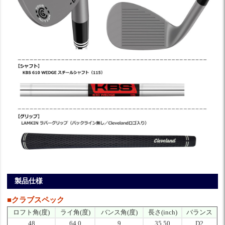
製品仕様
■クラブスペック
ロフト角(度)
ライ角(度)
バンス角(度)
長さ(inch)
バランス
48
64.0
9
35.50
D2