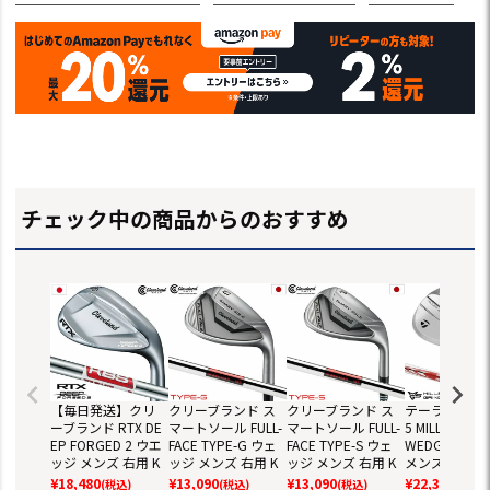
チェック中の商品からのおすすめ
【毎日発送】クリ
クリーブランド ス
クリーブランド ス
テーラーメイド
ーブランド RTX DE
マートソール FULL-
マートソール FULL-
5 MILLED GRI
EP FORGED 2 ウエ
FACE TYPE-G ウェ
FACE TYPE-S ウェ
WEDGE ウェ
ッジ メンズ 右用 K
ッジ メンズ 右用 K
ッジ メンズ 右用 K
メンズ 右用 N.
BS TOUR LITE スチ
BS Hi-Rev MAX105
BS Hi-Rev MAX105
O MODUS3 TO
¥
18,480
¥
13,090
¥
13,090
¥
22,330
(税込)
(税込)
(税込)
(税込)