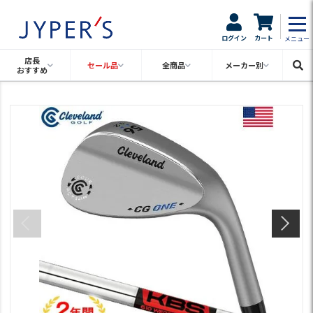
ログイン
カート
メニュー
店長
セール品
全商品
メーカー別
おすすめ