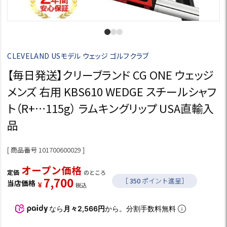
CLEVELAND USモデル ウェッジ ゴルフクラブ
【毎日発送】クリーブランド CG ONE ウェッジ
メンズ 右用 KBS610 WEDGE スチールシャフ
ト（R+…115g） ラムキングリップ USA直輸入
品
商品番号
101700600029
オープン価格
定価
のところ
7,700
［
350
ポイント進呈］
当店価格
¥
税込
なら
月々2,566円
から。分割手数料無料