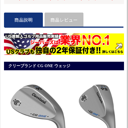
ールシャフト 日本
スチールシャフト
スチールシャフト
05 スチール
正規品 2023年モデ
日本正規品 2024年
日本正規品 2024年
ト TaylorMad
ル
モデル
モデル
正規品 2025
ル ゴルフクラ
商品説明
商品レビュー
クリーブランド CG ONE ウェッジ