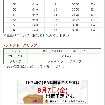
50
64.0
9
35.50
D3
52
64.0
10
35.50
D3
54
64.0
12
35.25
D4
56
64.0
12
35.25
D4
58
64.0
10
35.00
D4
60
64.0
10
35.00
D4
※重量やバランスは目安としてお考え下さい。
■シャフト・グリップ
モデル
KBS610 WEDGE スチールシャフト
フレックス
R+(115g)
グリップ
ラムキン ラバーグリップ
※表示の数値は目安としてお考え下さい。