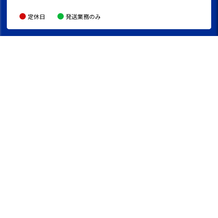
定休日
発送業務のみ
047-304-2666
local_phone
受付時間：12:00～14:00(月/火/木)
store
実店舗情報はこちら