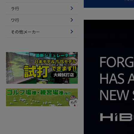
ラ行
ワ行
その他メーカー