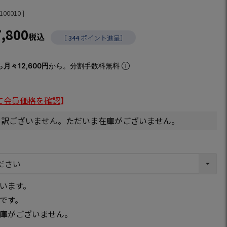
100010
7,800
税込
［
344
ポイント進呈］
ら
月々12,600円
から。分割手数料無料
て会員価格を確認
】
し訳ございません。ただいま在庫がございません。
います。
です。
庫がございません。