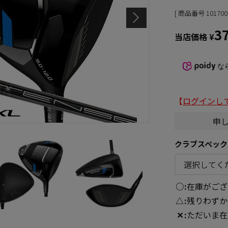
商品番号
101700
3
当店価格
¥
な
【
ログインし
申
クラブスペック
○
在庫がござ
△
残りわずか
✕
ただいま在