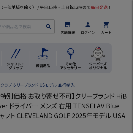
（一部地域を除く） / 平日15時・土日祝13時まで
毎日発送
！
store
person
shopping_cart
search
店舗情報
ログイン
カート
シャフト・
その他
ジーパーズ
練習用品
グリップ
アクセサリー
オリジナル
クラブ クリーブランド USモデル 並行輸入
・特別価格|お取り寄せ不可】クリーブランド HiB
river ドライバー メンズ 右用 TENSEI AV Blue
ト CLEVELAND GOLF 2025年モデル USA