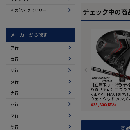
チェック中の商
その他アクセサリー
メーカーから探す
ア行
カ行
サ行
タ行
【在庫限り・特別価格
り寄せ不可】コブラ 20
ナ行
-ADAPT MAX Fairw
ウェイウッド メンズ 右
nali Red 60 カー
ハ行
¥
35,800
(税込)
ト装着 USA直輸入品
クラブ
マ行
ヤ行
商