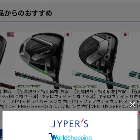
品からのおすすめ
|お取
【在庫限り・特別価格|お取
【在庫限り・特別価格|お取
【在
25 DS
り寄せ不可】キャロウェイ E
り寄せ不可】キャロウェイ E
り寄
ay フェア
LYTE ドライバー メンズ 右用
LYTE フェアウェイウッド メ
LYT
用 De
TENSEI GREEN 60 for Calla
ンズ 右用 VENTUS GREEN 5
右用 V
ボンシャフ
way カーボンシャフト 日本
0 for Callaway カーボンシャ
Cal
¥
36,800
¥
27,800
¥
26,
(税込)
(税込)
 ゴルフ
正規品 2025年モデル Callaw
フト 日本正規品 2025年モデ
日本正
ay ゴルフクラブ
ル Callaway ゴルフクラブ
lla
品説明
商品レビュー