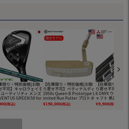
庫限り・特別価格|お取
【在庫限り・特別価格|お取
【在庫限り・特別
せ不可】キャロウェイ E
り寄せ不可】ベティナルディ
り寄せ不可】三菱ケ
E ユーティリティ メンズ
1950s Queen B Prototype L
6 ONYX ウッド用
ENTUS GREEN 50 for
imited Run Putter プロトタ
ャフト 単品 ゴルフ
laway カーボンシャフト
イプ 限定パター メンズ 右用
入品 2025年モデ
900
¥
198,000
¥
9,900
(税込)
(税込)
(税込)
規品 2025年モデル Ca
34インチ USA直輸入品 BET
単品 並行輸入
way ゴルフクラブ
TINARDI GOLF 並行輸入 ゴ
ルフクラブ