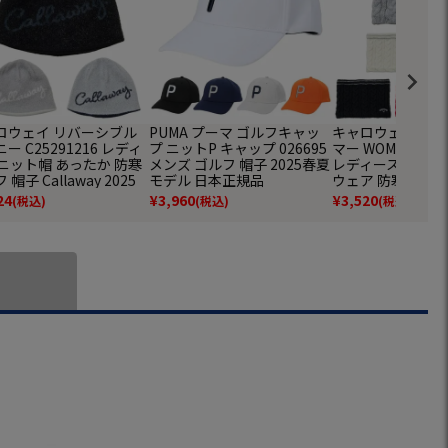
ロウェイ リバーシブル
PUMA プーマ ゴルフキャッ
キャロウェイ ネ
ー C25291216 レディ
プ ニットP キャップ 026695
マー WOMENS C25
 ニット帽 あったか 防寒
メンズ ゴルフ 帽子 2025春夏
レディース Calla
帽子 Callaway 2025
モデル 日本正規品
ウェア 防寒 あった
モデル 日本正規品
25秋冬モデル 日
24
¥
3,960
¥
3,520
(税込)
(税込)
(税込)