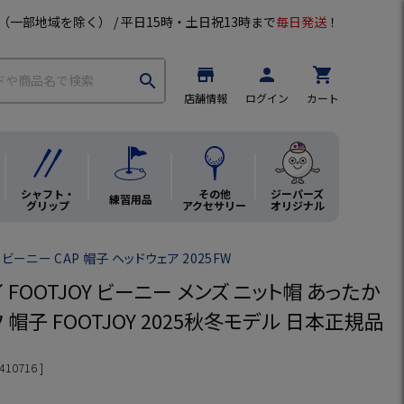
（一部地域を除く） / 平日15時・土日祝13時まで
毎日発送
！
store
person
shopping_cart
search
店舗情報
ログイン
カート
シャフト・
その他
ジーパーズ
練習用品
グリップ
アクセサリー
オリジナル
ビーニー CAP 帽子 ヘッドウェア 2025FW
 FOOTJOY ビーニー メンズ ニット帽 あったか
 帽子 FOOTJOY 2025秋冬モデル 日本正規品
410716