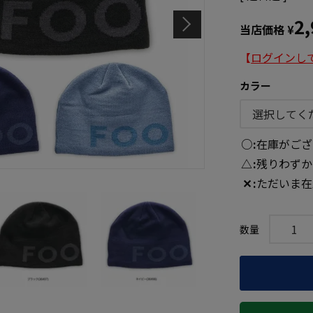
2
当店価格
¥
【
ログインし
カラー
○
在庫がござ
△
残りわずか
✕
ただいま在