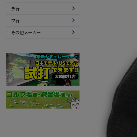
ラ行
ワ行
その他メーカー