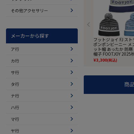
その他アクセサリー
メーカーから探す
フットジョイ FJ ス
ポンポンビーニー メ
ア行
ット帽 あったか 防寒
帽子 FOOTJOY 202
ル 日本正規品
¥
3,300
(税込)
カ行
サ行
商
タ行
ナ行
ハ行
マ行
ヤ行