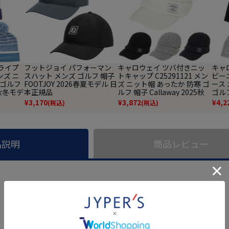
トライプ
フットジョイ パフォーマン
キャロウェイ ツバ付きニッ
キャ
ンズ ニ
スハット メンズ ゴルフ 帽子
トキャップ C25291121 メン
ビーニ
 ゴルフ
FOOTJOY 2026春夏モデル 日
ズ ニット帽 あったか 防寒 ゴ
ース
5秋冬モデ
本正規品
ルフ 帽子 Callaway 2025秋
ゴルフ 
冬モデル 日本正規品
秋冬
¥
3,170
¥
3,872
¥
4,2
(税込)
(税込)
品説明
商品レビュー