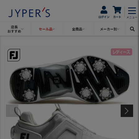
ログイン
カート
メニュー
店長
セール品
全商品
メーカー別
おすすめ