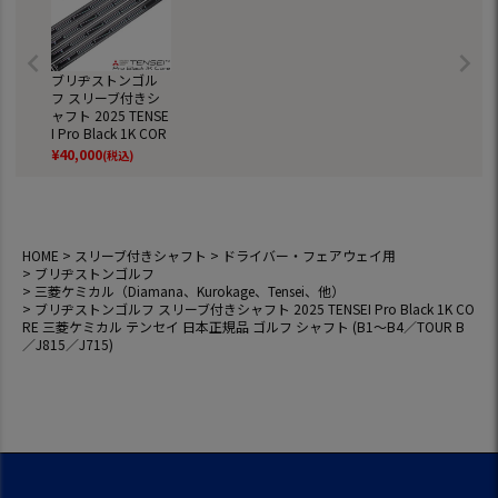
ブリヂストンゴル
フ スリーブ付きシ
ャフト 2025 TENSE
I Pro Black 1K COR
E 三菱ケミカル テ
¥
40,000
(税込)
ンセイ 日本正規品
ゴルフ シャフト (B
1～B4／TOUR B／J
815／J715)
HOME
スリーブ付きシャフト
ドライバー・フェアウェイ用
ブリヂストンゴルフ
三菱ケミカル（Diamana、Kurokage、Tensei、他）
ブリヂストンゴルフ スリーブ付きシャフト 2025 TENSEI Pro Black 1K CO
RE 三菱ケミカル テンセイ 日本正規品 ゴルフ シャフト (B1～B4／TOUR B
／J815／J715)