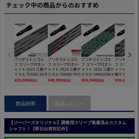
チェック中の商品からのおすすめ
ブリヂストンゴル
ブリヂストンゴル
ブリヂストンゴル
ブリヂストン
フ スリーブ付きシ
フ スリーブ付きシ
フ スリーブ付きシ
フ スリーブ付
ャフト 2023 三菱ケ
ャフト 2024 三菱ケ
ャフト 2025 三菱ケ
ャフト 2025 
ミカル TENSEI 1K B
ミカル TENSEI PRO
ミカル VANQUISH V
菱ケミカル Kail
lack テンセイ ワン
RED 1K (B1～B4／
V ヴァンキッシュ
rk Waves Re
¥
38,000
¥
40,000
¥
36,000
¥
26,000
(税込)
(税込)
(税込)
(税込)
ケー ブラック USA
TOUR B／J815／J7
ヴィヴィ 日本正規
リ DWレッド 
直輸入品 (B1～B4
15)
品 (B1～B4／TOUR
輸入品 USモデ
／TOUR B／J815／
B／J815／J715)
ルフ シャフト 
J715)
～B4／TOUR 
商品説明
商品レビュー
15／J715)
【ジーパーズオリジナル】調整用スリーブ装着済みカスタム
シャフト！【即日出荷対応外】