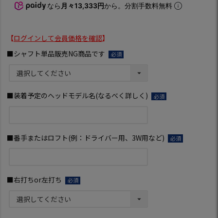
なら
月々13,333円
から。分割手数料無料
【
ログインして会員価格を確認
】
■シャフト単品販売NG商品です
(必
須)
■装着予定のヘッドモデル名(なるべく詳しく)
(必
須)
■番手またはロフト(例：ドライバー用、3W用など)
(必
須)
■右打ちor左打ち
(必
須)