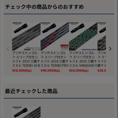
チェック中の商品からのおすすめ
ブリヂストンゴル
ブリヂストンゴル
ブリヂストンゴル
ブリヂストン
フ スリーブ付きシ
フ スリーブ付きシ
フ スリーブ付きシ
フ スリーブ付
ャフト 2023 三菱ケ
ャフト 2024 三菱ケ
ャフト 2025 三菱ケ
ャフト 2025 
ミカル TENSEI 1K B
ミカル TENSEI PRO
ミカル VANQUISH V
菱ケミカル Kail
lack テンセイ ワン
RED 1K (B1～B4／
V ヴァンキッシュ
rk Waves Re
¥
38,000
¥
40,000
¥
36,000
¥
26,000
(税込)
(税込)
(税込)
(税込)
ケー ブラック USA
TOUR B／J815／J7
ヴィヴィ 日本正規
リ DWレッド 
直輸入品 (B1～B4
15)
品 (B1～B4／TOUR
輸入品 USモデ
／TOUR B／J815／
B／J815／J715)
ルフ シャフト 
J715)
～B4／TOUR 
最近チェックした商品
15／J715)