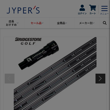
ログイン
カート
メニュー
店長
セール品
全商品
メーカー別
おすすめ