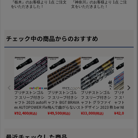
チェック中の商品からのおすすめ
ブリヂストンゴル
ブリヂストンゴル
ブリヂストンゴル
ブリヂストン
フ スリーブ付きシ
フ スリーブ付きシ
フ スリーブ付きシ
フ スリーブ付
ャフト 2025 autoFl
ャフト BGT BRAVA
ャフト グラファイ
ャフト 2025 St
ex AUTOPOWER Fle
飛んで曲がらないス
トデザイン 2023 秩
ber NEXUS 
x オートフレックス
タビリティーシャフ
父弐 ドライバー用
ルファイバー 
¥
92,400
¥
49,500
¥
33,000
¥
42,000
(税込)
(税込)
(税込)
(税込)
オートパワーフレッ
ト ブラバ (B1～B4
日本正規品 (B1～B
サス 日本正規品
クス (B1～B4／TO
／TOUR B／J815／
4／TOUR B／J815
1～B4／TOUR
UR B／J815／J71
J715)
／J715)
815／J715)
5)
最近チェックした商品