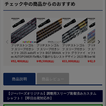
チェック中の商品からのおすすめ
ブリヂストンゴル
ブリヂストンゴル
ブリヂストンゴル
ブリヂストン
フ スリーブ付きシ
フ スリーブ付きシ
フ スリーブ付きシ
フ スリーブ付
ャフト 2025 autoFl
ャフト BGT BRAVA
ャフト グラファイ
ャフト 2025 St
ex AUTOPOWER Fle
飛んで曲がらないス
トデザイン 2023 秩
ber NEXUS 
x オートフレックス
タビリティーシャフ
父弐 ドライバー用
ルファイバー 
¥
92,400
¥
49,500
¥
33,000
¥
42,000
(税込)
(税込)
(税込)
(税込)
オートパワーフレッ
ト ブラバ (B1～B4
日本正規品 (B1～B
サス 日本正規品
クス (B1～B4／TO
／TOUR B／J815／
4／TOUR B／J815
1～B4／TOUR
UR B／J815／J71
J715)
／J715)
815／J715)
5)
商品説明
商品レビュー
【ジーパーズオリジナル】調整用スリーブ装着済みカスタム
シャフト！【即日出荷対応外】