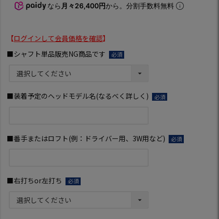
なら
月々26,400円
から。分割手数料無料
【
ログインして会員価格を確認
】
■シャフト単品販売NG商品です
(必
須)
■装着予定のヘッドモデル名(なるべく詳しく)
(必
須)
■番手またはロフト(例：ドライバー用、3W用など)
(必
須)
■右打ちor左打ち
(必
須)