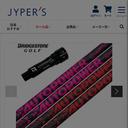
ログイン
カート
メニュー
店長
セール品
全商品
メーカー別
おすすめ