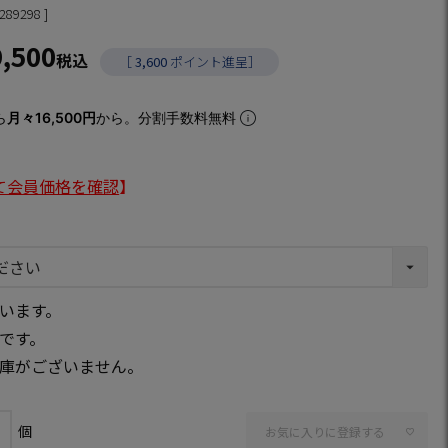
289298
9,500
税込
［
3,600
ポイント進呈］
ら
月々16,500円
から。分割手数料無料
て会員価格を確認
】
います。
です。
庫がございません。
お気に入りに登録する