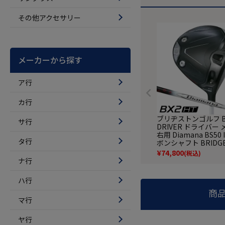
その他アクセサリー
メーカーから探す
ア行
カ行
ブリヂストンゴルフ B
サ行
DRIVER ドライバー
右用 Diamana BS50 
タ行
ボンシャフト BRIDG
E GOLF 日本正規品 2
¥
74,800
(税込)
モデル
ナ行
ハ行
商
マ行
ヤ行