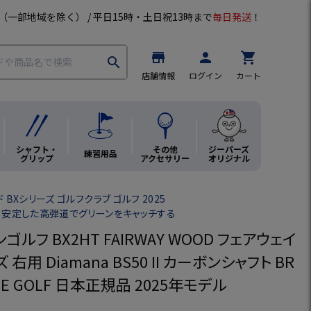
（一部地域を除く） / 平日15時・土日祝13時まで
毎日発送
！
store
person
shopping_cart
search
店舗情報
ログイン
カート
シャフト・
その他
ジーパーズ
練習用品
グリップ
アクセサリー
オリジナル
 BXシリーズ ゴルフクラブ ゴルフ 2025
、安定した高弾道でグリーンをキャッチする
ゴルフ BX2HT FAIRWAY WOOD フェアウェイ
 右用 Diamana BS50 II カーボンシャフト BR
NE GOLF 日本正規品 2025年モデル