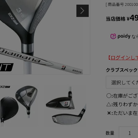
商品番号
200100
4
当店価格
¥
な
【
ログインし
クラブスペック
○
在庫がござ
△
残りわずか
✕
ただいま在