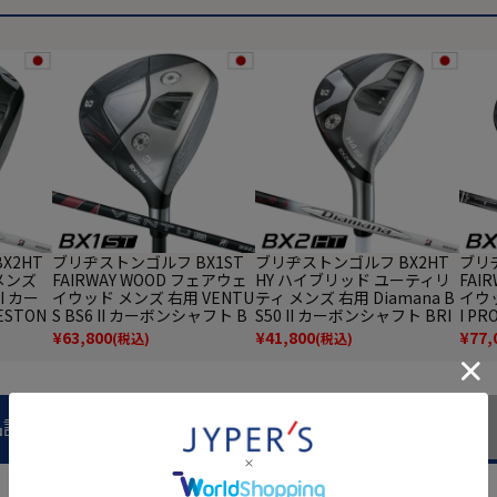
X2HT
ブリヂストンゴルフ BX1ST
ブリヂストンゴルフ BX2HT
ブリ
 メンズ
FAIRWAY WOOD フェアウェ
HY ハイブリッド ユーティリ
FAI
II カー
イウッド メンズ 右用 VENTU
ティ メンズ 右用 Diamana B
イウッ
ESTON
S BS6 II カーボンシャフト B
S50 II カーボンシャフト BRI
I PR
025年
RIDGESTONE GOLF 日本正
DGESTONE GOLF 日本正規
ーボン
¥
63,800
¥
41,800
¥
77,
(税込)
(税込)
規品 2025年モデル
品 2025年モデル
NE 
モデ
品説明
商品レビュー