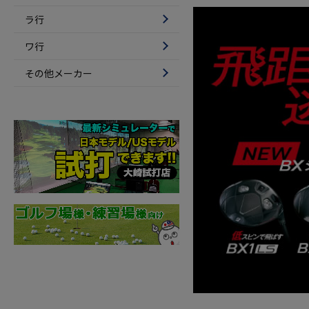
ラ行
ワ行
その他メーカー