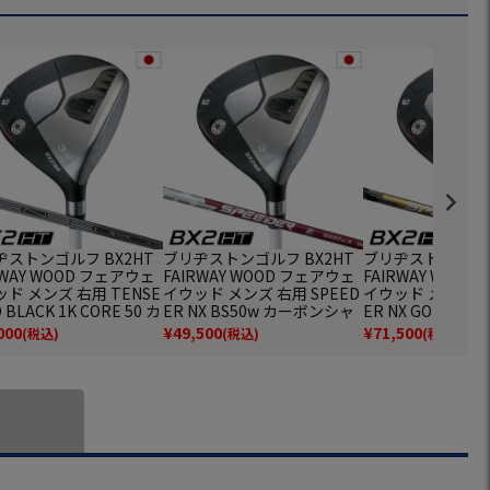
ヂストンゴルフ BX2HT
ブリヂストンゴルフ BX2HT
ブリヂストンゴルフ
RWAY WOOD フェアウェ
FAIRWAY WOOD フェアウェ
FAIRWAY WOO
ド メンズ 右用 TENSE
イウッド メンズ 右用 SPEED
イウッド メンズ 右
O BLACK 1K CORE 50 カ
ER NX BS50w カーボンシャ
ER NX GOLD 5
シャフト BRIDGESTO
フト BRIDGESTONE GOLF
ャフト BRIDGEST
000
¥
49,500
¥
71,500
(税込)
(税込)
(税込)
GOLF 日本正規品 2025年
日本正規品 2025年モデル
F 日本正規品 20
ル