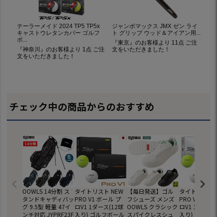
チェック中の商品からのおすすめ
OOWLS 14分割 ス
タイトリスト NEW
【毎日発送】ゴル
タイトリスト 
タンドキャディバッ
PRO V1 ボール プ
フシューズ メンズ
PRO V1x ボ
グ 9.5型 軽量 47イ
ロV1 1ダース(12球
OOWLS クラシック
ロV1 1ダース(
ンチ対応 JYPRF23F
入り) ゴルフボール
スパイクレスシュ
入り) ゴルフ