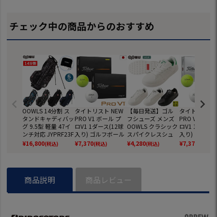
チェック中の商品からのおすすめ
OOWLS 14分割 ス
タイトリスト NEW
【毎日発送】ゴル
タイトリスト 
タンドキャディバッ
PRO V1 ボール プ
フシューズ メンズ
PRO V1x ボ
グ 9.5型 軽量 47イ
ロV1 1ダース(12球
OOWLS クラシック
ロV1 1ダース(
ンチ対応 JYPRF23F
入り) ゴルフボール
スパイクレスシュ
入り) ゴルフ
SB 【JYPER'Sオリ
2025年モデル TITL
ーズ JYPRF003 ス
2025年モデル 
¥
16,800
¥
7,370
¥
4,280
¥
7,370
(税込)
(税込)
(税込)
(税込)
ジナル商品】
EIST 日本正規品
パイクレスシューズ
EIST 日本正規
スパイクレス シュ
ーズ ジーパーズ ス
ニーカータイプ gol
商品説明
商品レビュー
f 防水 靴 グッズ お
しゃれ スパイクレ
スゴルフシューズ
普段履き ゴルフの
靴